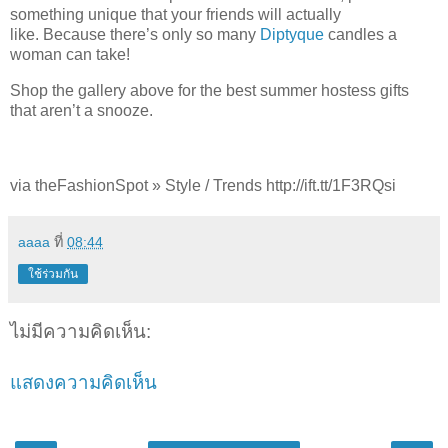
something unique that your friends will actually
like. Because there’s only so many
Diptyque
candles a
woman can take!
Shop the gallery above for the best summer hostess gifts
that aren’t a snooze.
via theFashionSpot » Style / Trends http://ift.tt/1F3RQsi
aaaa
ที่
08:44
ใช้ร่วมกัน
ไม่มีความคิดเห็น:
แสดงความคิดเห็น