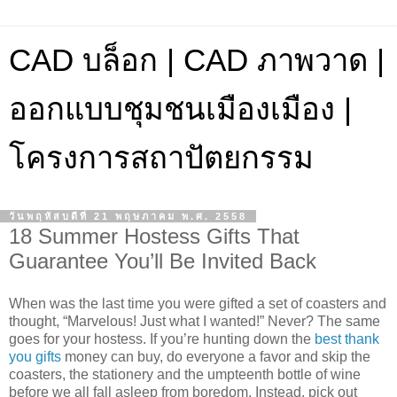
CAD บล็อก | CAD ภาพวาด |
ออกแบบชุมชนเมืองเมือง |
โครงการสถาปัตยกรรม
วันพฤหัสบดีที่ 21 พฤษภาคม พ.ศ. 2558
18 Summer Hostess Gifts That
Guarantee You’ll Be Invited Back
When was the last time you were gifted a set of coasters and
thought, “Marvelous! Just what I wanted!” Never? The same
goes for your hostess. If you’re hunting down the
best thank
you gifts
money can buy, do everyone a favor and skip the
coasters, the stationery and the umpteenth bottle of wine
before we all fall asleep from boredom. Instead, pick out