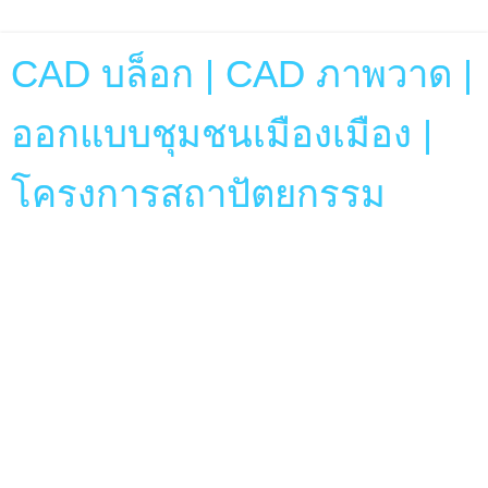
CAD บล็อก | CAD ภาพวาด |
ออกแบบชุมชนเมืองเมือง |
โครงการสถาปัตยกรรม
วันพฤหัสบดีที่ 27 พฤศจิกายน พ.ศ. 2557
The Woolmark Company Launches
Online Retail Portal
Are you a lover
of merino wool? You’re in luck. The Woolmark Company is
taking the leg work out of finding merino wool products, by
bringing them all together into one space with its
new e-
commerce site
.