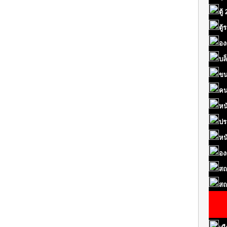
ตู้
ตู
อง
บล
ขน
คน
หน
ปร
หน
อง
สถ
สถ