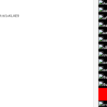
Au
ออ
ft.tt/1vKLAE9
เส
คอ
ผส
ออ
บล
ปร
อง
อง
จี
จี
กา