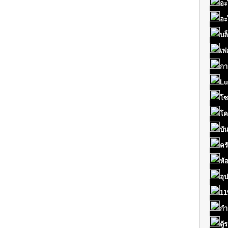
อะ
อะ
บล
เฟ
กา
Lu
โซ
โค
บั
คร
ห้
อุ
11
กำ
ตู