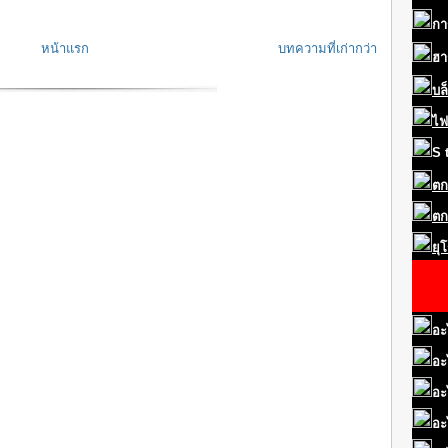
กา
หน้าแรก
บทความที่เก่ากว่า
ฮา
บล
ไฟ
S
ตก
ตก
ยุ
อะ
อะ
อะ
อะ