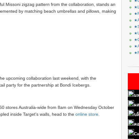
★C
ful Missoni zigzag pattern from the collaboration, stands an
★L
plemented by matching beach umbrellas and pillows, making
★R
★A
★S
★U
★C
★A
★F
he upcoming collaboration last weekend, with the
tail party for the partnership at Bondi Icebergs.
มห
ผส
ss 60 stores Australia-wide from 8am on Wednesday October
ampled inside Target’s walls, head to the
online store
.
บล
คอ
Ca