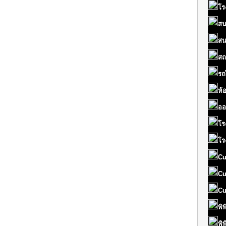
โร
สน
สน
สถ
รถ
ห้
ออ
โร
โร
Cu
Cu
Cu
พิ
พิ