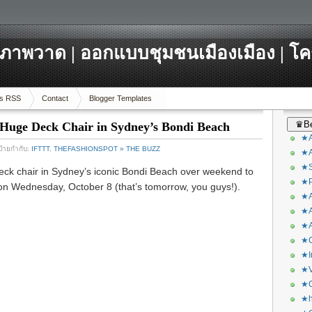
ภาพวาด | ออกแบบชุมชนเมืองเมือง | โ
s RSS
Contact
Blogger Templates
♛Be
 Huge Deck Chair in Sydney’s Bondi Beach
★A
ป้ายกำกับ:
IFTTT
,
THEFASHIONSPOT » THE BUZZ
★A
★S
eck chair in Sydney’s iconic Bondi Beach over weekend to
★P
n Wednesday, October 8 (that’s tomorrow, you guys!).
★A
★A
★A
★C
★I
★V
★O
★h