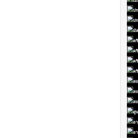
เมื
ปร
ปร
มั
คร
คร
คร
คร
สถ
สถ
สถ
ศู
อา
อา