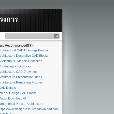
ครงการ
st Recommanded!!♛-
rchitectural CAD Drawings Bundle
rchitecture Decorative CAD Blocks
ketchup 3D Models Collection
hotoshop PSD Blocks
rchitecture CAD Drawings
rchitecture Presentation Ideas
rchitecture Rendering Pictures
AD Details
nterior Design CAD Blocks
ector Download AI
rnamental Parts of Architecture
ttps://www.designresourcesdownload.com/