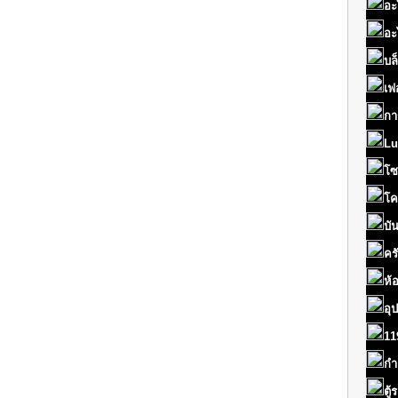
อะ
อะ
บล
เฟ
กา
Lu
โซ
โค
บั
คร
ห้
อุ
11
กำ
ตู