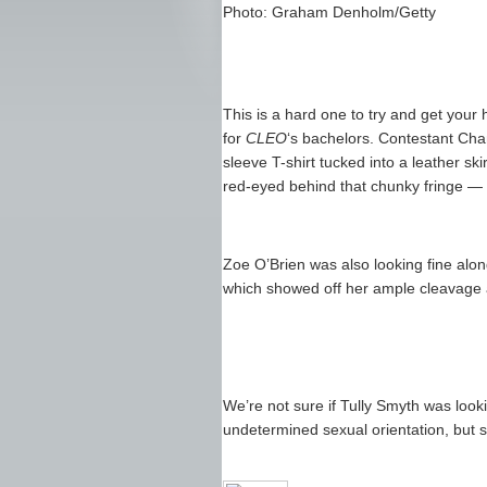
Photo: Graham Denholm/Getty
This is a hard one to try and get your
for
CLEO
‘s bachelors. Contestant Chan
sleeve T-shirt tucked into a leather ski
red-eyed behind that chunky fringe —
Zoe O’Brien was also looking fine along
which showed off her ample cleavage a
We’re not sure if Tully Smyth was look
undetermined sexual orientation, but sh