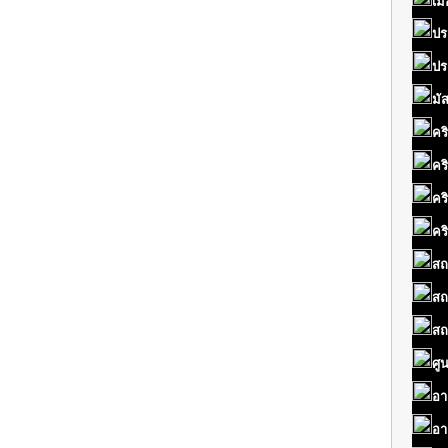
เมื
ปร
ปร
มั
คร
คร
คร
คร
สถ
สถ
สถ
ศู
อา
อา