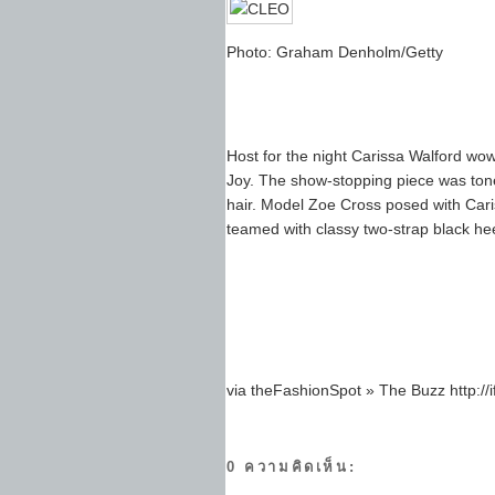
Photo: Graham Denholm/Getty
Host for the night Carissa Walford wo
Joy. The show-stopping piece was to
hair. Model Zoe Cross posed with Car
teamed with classy two-strap black hee
via theFashionSpot » The Buzz http://i
0 ความคิดเห็น: