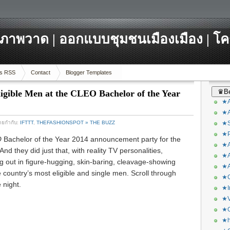
ภาพวาด | ออกแบบชุมชนเมืองเมือง | โ
s RSS
Contact
Blogger Templates
♛Be
ligible Men at the CLEO Bachelor of the Year
★A
★A
้ายกำกับ:
IFTTT
,
THEFASHIONSPOT » THE BUZZ
★S
★P
O
Bachelor of the Year 2014 announcement party for the
★A
 And they did just that, with reality TV personalities,
★A
g out in figure-hugging, skin-baring, cleavage-showing
★A
country’s most eligible and single men. Scroll through
★C
 night.
★I
★V
★O
★h