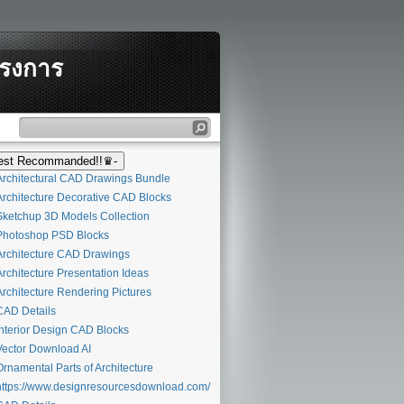
ครงการ
st Recommanded!!♛-
rchitectural CAD Drawings Bundle
rchitecture Decorative CAD Blocks
ketchup 3D Models Collection
hotoshop PSD Blocks
rchitecture CAD Drawings
rchitecture Presentation Ideas
rchitecture Rendering Pictures
AD Details
nterior Design CAD Blocks
ector Download AI
rnamental Parts of Architecture
ttps://www.designresourcesdownload.com/