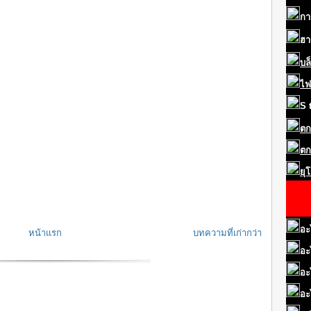
กา
ฮา
บล
ไฟ
S
ตก
ตก
ยุ
อะ
หน้าแรก
บทความที่เก่ากว่า
อะ
อะ
อะ