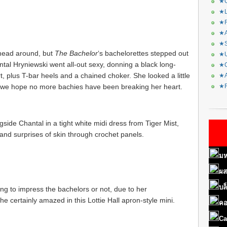
★C
★L
★R
★A
★S
 head around, but
The Bachelor
‘s bachelorettes stepped out
★U
tal Hryniewski went all-out sexy, donning a black long-
★C
rt, plus T-bar heels and a chained choker. She looked a little
★A
 we hope no more bachies have been breaking her heart.
★F
side Chantal in a tight white midi dress from Tiger Mist,
nd surprises of skin through crochet panels.
มห
ผส
บล
ing to impress the bachelors or not, due to her
e certainly amazed in this Lottie Hall apron-style mini.
คอ
Ca