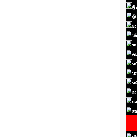
ตู้
ตู
อง
บล
ขน
คน
หน
ปร
หน
อง
สถ
สถ