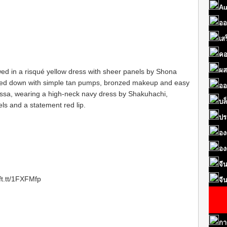
Au
ออ
เส
คอ
ผส
wed in a risqué yellow dress with sheer panels by Shona
ned down with simple tan pumps, bronzed makeup and easy
ออ
issa, wearing a high-neck navy dress by Shakuhachi,
บล
ls and a statement red lip.
ปร
อง
อง
จี
ft.tt/1FXFMfp
จี
กา