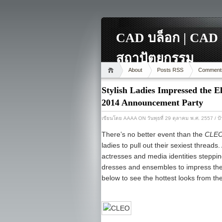
CAD บล็อก | CAD 
สถาปัตยกรรม
About
Posts RSS
Comment
Stylish Ladies Impressed the E
2014 Announcement Party
เขียนโดย
AAAA
ON วันพุธที่ 29 ตุลาคม พ.ศ. 2557
/ ป
There’s no better event than the
CLE
ladies to pull out their sexiest threads.
actresses and media identities steppin
dresses and ensembles to impress the 
below to see the hottest looks from the