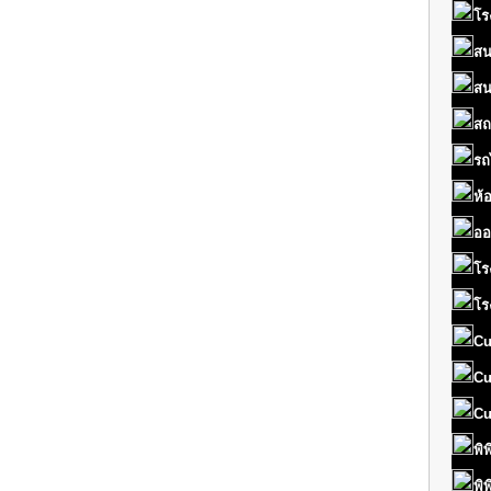
โร
สน
สน
สถ
รถ
ห้
ออ
โร
โร
Cu
Cu
Cu
พิ
พิ