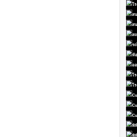
โร
สน
สน
สถ
รถ
ห้
ออ
โร
โร
Cu
Cu
Cu
พิ
พิ