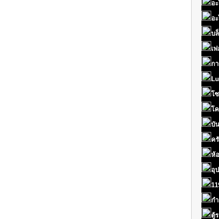
อะ
อะ
บล
เฟ
กา
Lu
โซ
โค
บั
คร
ห้
อุ
11
กำ
ตู