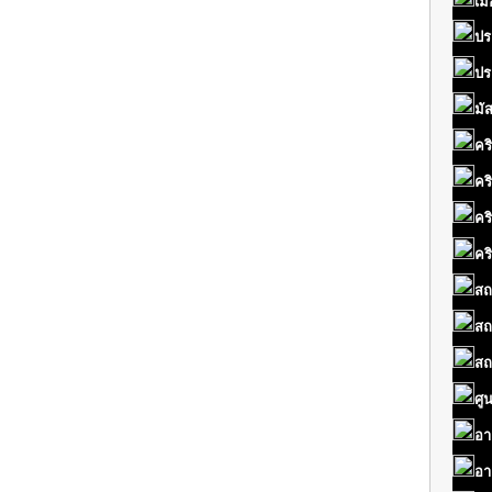
เมื
ปร
ปร
มั
คร
คร
คร
คร
สถ
สถ
สถ
ศู
อา
อา