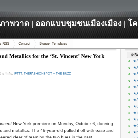
ภาพวาด | ออกแบบชุมชนเมืองเมือง | โ
s RSS
Contact
Blogger Templates
♛Be
nd Metallics for the ‘St. Vincent’ New York
★A
★A
ป้ายกำกับ:
IFTTT
,
THEFASHIONSPOT » THE BUZZ
★S
★P
★A
★A
★A
★C
★I
★V
Vincent
New York premiere on Monday, October 6, donning
★O
s and metallics. The 46-year-old pulled it off with ease and
★h
ered clear of teaming the two hues in the past.