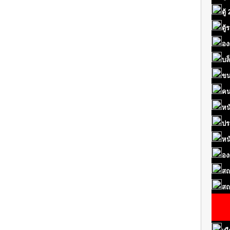
ตู้
ตู
อง
บล
ขน
คน
หน
ปร
หน
อง
สถ
สถ