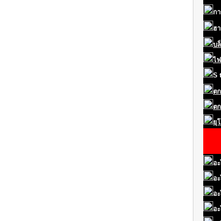
กา
ฮา
บล
ไฟ
S
ตก
ตก
ยุ
อะ
อะ
อะ
อะ