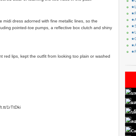
★C
★L
★R
★A
 midi dress adorned with fine metallic lines, so the
★S
cluding pointed-toe pumps, a reflective box clutch and shiny
★U
★C
★A
★F
 red lips, kept the outfit from looking too plain or washed
มห
ผส
t.tt/1rTtDki
บล
คอ
Ca