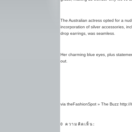
The Australian actress opted for a nude
incorporation of silver accessories, in
drop earrings, was seamless.
Her charming blue eyes, plus statement
out.
via theFashionSpot » The Buzz http://if
0 ความคิดเห็น: