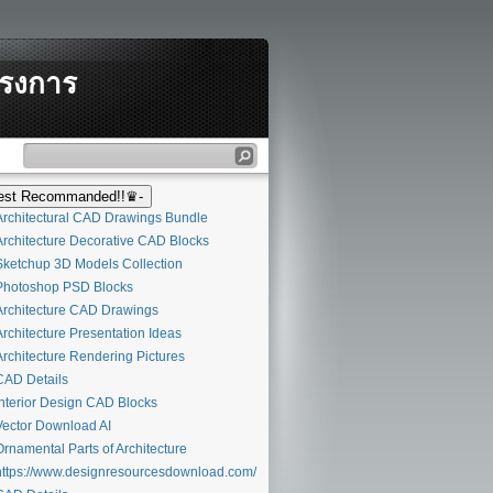
ครงการ
st Recommanded!!♛-
rchitectural CAD Drawings Bundle
rchitecture Decorative CAD Blocks
ketchup 3D Models Collection
hotoshop PSD Blocks
rchitecture CAD Drawings
rchitecture Presentation Ideas
rchitecture Rendering Pictures
AD Details
nterior Design CAD Blocks
ector Download AI
rnamental Parts of Architecture
ttps://www.designresourcesdownload.com/