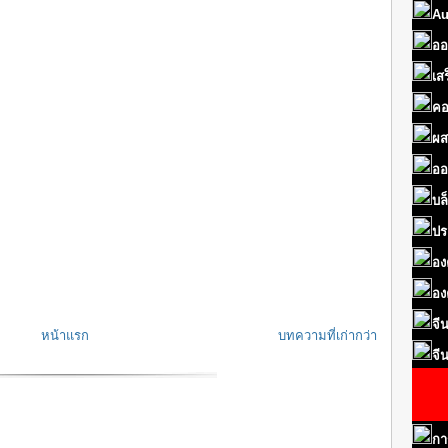
Au
ออ
เส
คอ
ผส
ออ
บล
ปร
อง
อง
จี
หน้าแรก
บทความที่เก่ากว่า
จี
กา