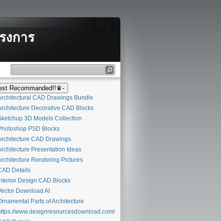
ครงการ
st Recommanded!!♛-
rchitectural CAD Drawings Bundle
rchitecture Decorative CAD Blocks
ketchup 3D Models Collection
hotoshop PSD Blocks
rchitecture CAD Drawings
rchitecture Presentation Ideas
rchitecture Rendering Pictures
AD Details
nterior Design CAD Blocks
ector Download AI
rnamental Parts of Architecture
ttps://www.designresourcesdownload.com/