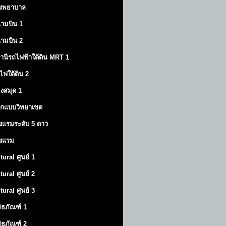
งพยาบาล
ามบิน 1
ามบิน 2
านีรถไฟฟ้าใต้ดิน MRT 1
ไฟใต้ดิน 2
องสมุด 1
กแบบวิทยาเขต
งแรมระดับ 5 ดาว
งแรม
tural ศูนย์ 1
tural ศูนย์ 2
tural ศูนย์ 3
พิธภัณฑ์ 1
พิธภัณฑ์ 2