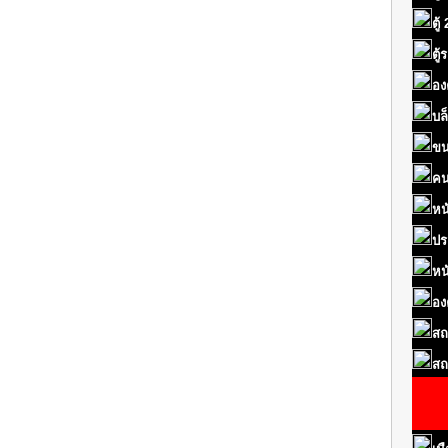
ตู้
ตู
อง
บล
ขน
คน
หน
ปร
หน
อง
สถ
สถ