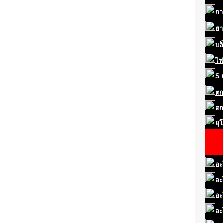
กา
ฮา
บล
ไฟ
S
ตก
ตก
ยุ
อะ
อะ
อะ
อะ