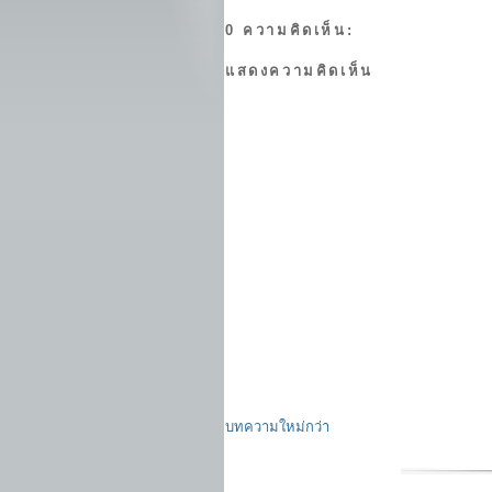
0 ความคิดเห็น:
แสดงความคิดเห็น
บทความใหม่กว่า