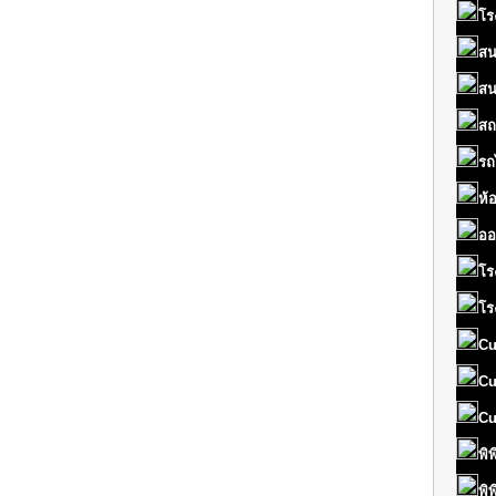
โร
สน
สน
สถ
รถ
ห้
ออ
โร
โร
Cu
Cu
Cu
พิ
พิ