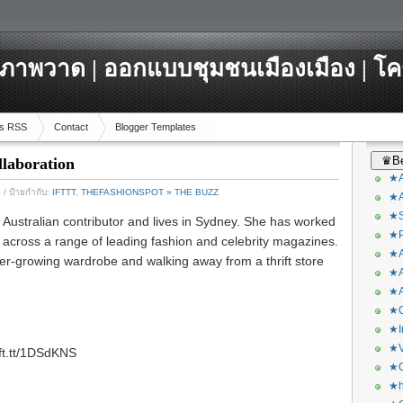
ภาพวาด | ออกแบบชุมชนเมืองเมือง | โ
s RSS
Contact
Blogger Templates
♛Be
laboration
★A
8
/ ป้ายกำกับ:
IFTTT
,
THEFASHIONSPOT » THE BUZZ
★A
★S
 Australian contributor and lives in Sydney. She has worked
★P
d across a range of leading fashion and celebrity magazines.
★A
er-growing wardrobe and walking away from a thrift store
★A
★A
★C
★I
★V
ift.tt/1DSdKNS
★O
★h