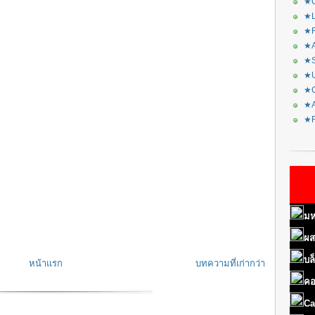
★C
★L
★R
★A
★S
★U
★C
★A
★F
มห
ผส
บล
หน้าแรก
บทความที่เก่ากว่า
คอ
Ca