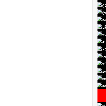
ตู้
ตู
อง
บล
ขน
คน
หน
ปร
หน
อง
สถ
สถ