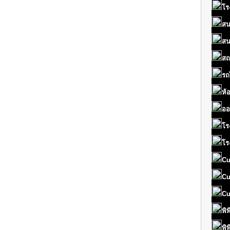
โร
สน
สน
สถ
รถ
ห้
ออ
โร
โร
Cu
Cu
Cu
พิ
พิ