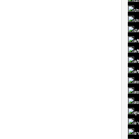
เมื
ปร
ปร
มั
คร
คร
คร
คร
สถ
สถ
สถ
ศู
อา
อา