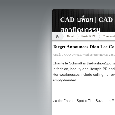
CAD บล็อก | CAD 
สถาปัตยกรรม
About
Posts RSS
Comment
Target Announces Dion Lee Col
เขียนโดย
AAAA
ON วันอังคารที่ 28 เมษายน พ.ศ. 255
Chantelle Schmidt is theFashionSpot’s
in fashion, beauty and lifestyle PR an
Her weaknesses include culling her ev
empty-handed.
via theFashionSpot » The Buzz http://