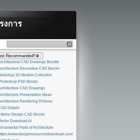
ครงการ
st Recommanded!!♛-
rchitectural CAD Drawings Bundle
rchitecture Decorative CAD Blocks
ketchup 3D Models Collection
hotoshop PSD Blocks
rchitecture CAD Drawings
rchitecture Presentation Ideas
rchitecture Rendering Pictures
AD Details
nterior Design CAD Blocks
ector Download AI
rnamental Parts of Architecture
ttps://www.designresourcesdownload.com/