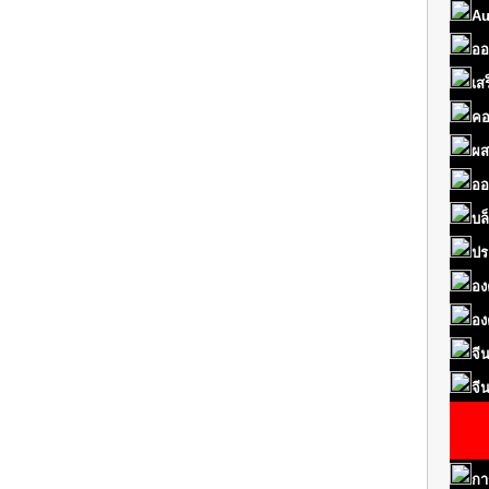
Au
ออ
เส
คอ
ผส
ออ
บล
ปร
อง
อง
จี
จี
กา