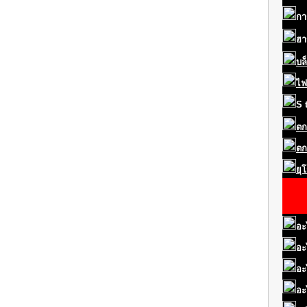
กา
ฮา
บล
ไฟ
S
ตก
ตก
ยุ
อะ
อะ
อะ
อะ