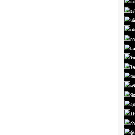
อะ
อะ
บล
เฟ
กา
Lu
โซ
โค
บั
คร
ห้
อุ
11
กำ
ตู