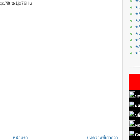
★C
://ift.tt/1jo76Hu
★L
★R
★A
★S
★U
★C
★A
★F
มห
ผส
บล
คอ
Ca
หน้าแรก
บทความที่เก่ากว่า