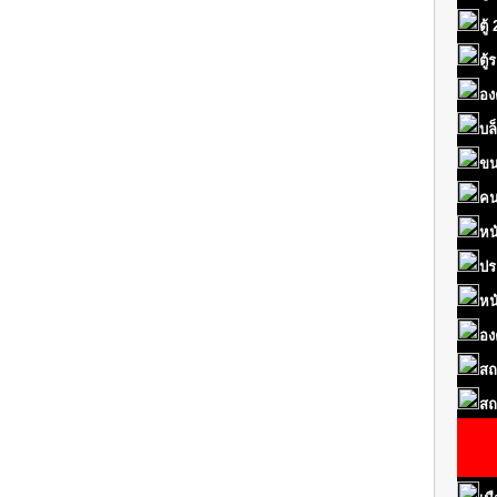
ตู้
ตู
อง
บล
ขน
คน
หน
ปร
หน
อง
สถ
สถ