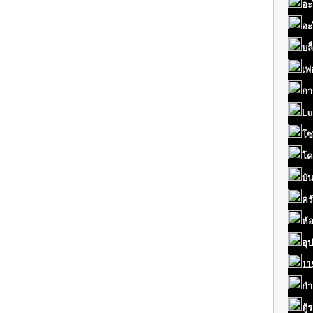
อะ
อะ
บล
เฟ
กา
Lu
โซ
โค
บั
คร
ห้
อุ
11
กำ
ตู