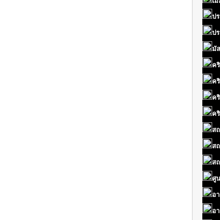
เมื
ปร
ปร
มั
คร
คร
คร
คร
สถ
สถ
สถ
ศู
อา
อา