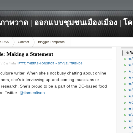
ภาพวาด | ออกแบบชุมชนเมืองเมือง | โ
s RSS
Contact
Blogger Templates
♛Be
le: Making a Statement
★A
7
/ ป้ายกำกับ:
IFTTT
,
THEFASHIONSPOT » STYLE / TRENDS
★A
★S
 culture writer. When she's not busy chatting about online
★P
gners, she's interviewing up-and-coming musicians or
★A
it research. She's proud to be a part of the DC-based food
★A
on Twitter:
@itsmealison
.
★A
★C
★I
★V
★O
★h