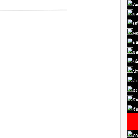
Au
ออ
เส
คอ
ผส
ออ
บล
ปร
อง
อง
จี
จี
กา