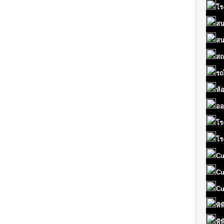
โร
สน
สน
สถ
รถ
ห้
ออ
โร
โร
Cu
Cu
Cu
พิ
พิ