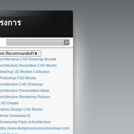
ครงการ
st Recommanded!!♛-
rchitectural CAD Drawings Bundle
rchitecture Decorative CAD Blocks
ketchup 3D Models Collection
hotoshop PSD Blocks
rchitecture CAD Drawings
rchitecture Presentation Ideas
rchitecture Rendering Pictures
AD Details
nterior Design CAD Blocks
ector Download AI
rnamental Parts of Architecture
ttps://www.designresourcesdownload.com/