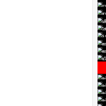
กา
ฮา
บล
ไฟ
S
ตก
ตก
ยุ
อะ
อะ
อะ
อะ