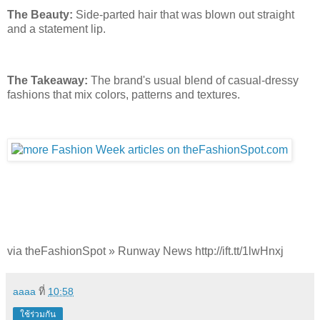
The Beauty:
Side-parted hair that was blown out straight
and a statement lip.
The Takeaway:
The brand's usual blend of casual-dressy
fashions that mix colors, patterns and textures.
via theFashionSpot » Runway News http://ift.tt/1lwHnxj
aaaa
ที่
10:58
ใช้ร่วมกัน