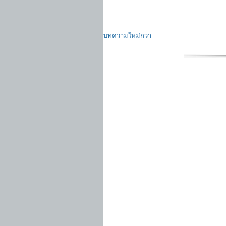
บทความใหม่กว่า