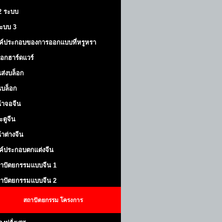
 2 ระบบ
้ระบบ 3
ค์ประกอบของการออกแบบที่หรูหรา
็อกฮาร์ดแวร์
ส่งบล็อก
บล็อก
้าจอจีน
ะตูจีน
้าต่างจีน
ค์ประกอบตกแต่งจีน
าปัตยกรรมแบบจีน 1
าปัตยกรรมแบบจีน 2
สถาปัตยกรรม
โครงการ