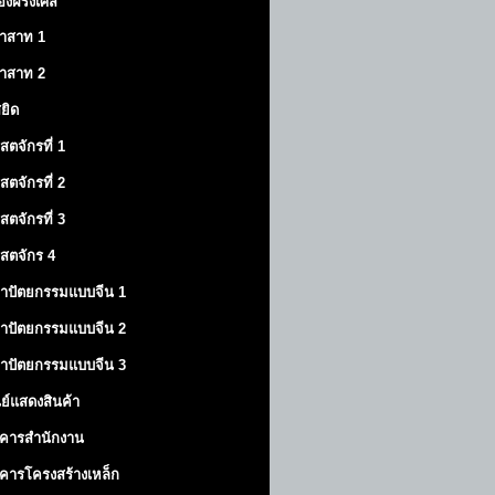
องฝรั่งเศส
าสาท
1
าสาท
2
สยิด
ิสตจักรที่ 1
ิสตจักรที่ 2
ิสตจักรที่ 3
ิสตจักร 4
าปัตยกรรมแบบจีน 1
าปัตยกรรมแบบจีน 2
าปัตยกรรมแบบจีน 3
นย์แสดงสินค้า
คารสำนักงาน
คารโครงสร้างเหล็ก