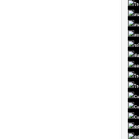
โร
สน
สน
สถ
รถ
ห้
ออ
โร
โร
Cu
Cu
Cu
พิ
พิ