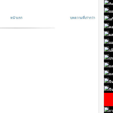
Au
ออ
หน้าแรก
บทความที่เก่ากว่า
เส
คอ
ผส
ออ
บล
ปร
อง
อง
จี
จี
กา