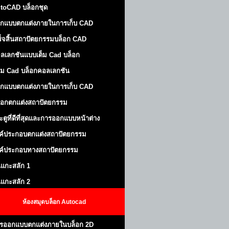
toCAD บล็อกชุด
กแบบตกแต่งภายในการเก็บ CAD
ร็จสิ้นสถาปัตยกรรมบล็อก CAD
ลเลกชันแบบเต็ม Cad บล็อก
ม Cad บล็อกคอลเลกชัน
กแบบตกแต่งภายในการเก็บ CAD
็อกตกแต่งสถาปัตยกรรม
ะตูที่ดีที่สุดและการออกแบบหน้าต่าง
ค์ประกอบตกแต่งสถาปัตยกรรม
ค์ประกอบทางสถาปัตยกรรม
นแกะสลัก 1
นแกะสลัก 2
ห้องสมุดบล็อก Autocad
รออกแบบตกแต่งภายในบล็อก 2D