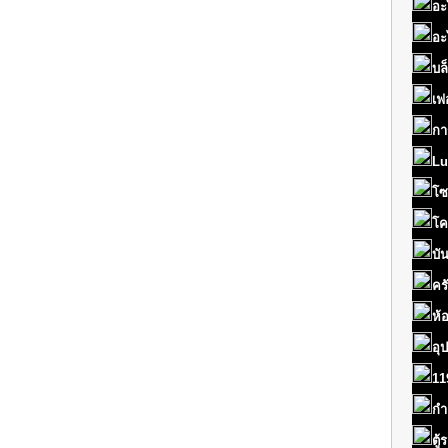
อะ
อะ
บล
เฟ
กา
Lu
โซ
โค
บั
คร
ห้
อุ
11
กำ
ตู