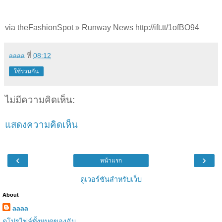
via theFashionSpot » Runway News http://ift.tt/1ofBO94
aaaa
ที่
08:12
ใช้ร่วมกัน
ไม่มีความคิดเห็น:
แสดงความคิดเห็น
‹
›
หน้าแรก
ดูเวอร์ชันสำหรับเว็บ
About
aaaa
ดูโปรไฟล์ทั้งหมดของฉัน