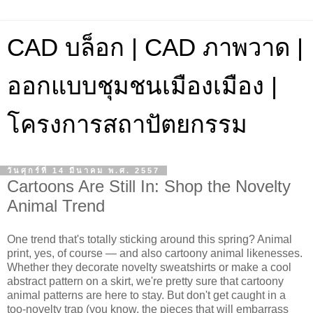
CAD บล็อก | CAD ภาพวาด |
ออกแบบชุมชนเมืองเมือง |
โครงการสถาปัตยกรรม
วันศุกร์ที่ 14 มีนาคม พ.ศ. 2557
Cartoons Are Still In: Shop the Novelty
Animal Trend
One trend that's totally sticking around this spring? Animal
print, yes, of course — and also cartoony animal likenesses.
Whether they decorate novelty sweatshirts or make a cool
abstract pattern on a skirt, we're pretty sure that cartoony
animal patterns are here to stay. But don't get caught in a
too-novelty trap (you know, the pieces that will embarrass