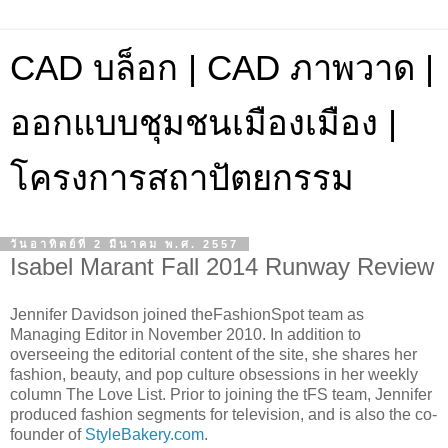
CAD บล็อก | CAD ภาพวาด |
ออกแบบชุมชนเมืองเมือง |
โครงการสถาปัตยกรรม
วันอาทิตย์ที่ 2 มีนาคม พ.ศ. 2557
Isabel Marant Fall 2014 Runway Review
Jennifer Davidson joined theFashionSpot team as
Managing Editor in November 2010. In addition to
overseeing the editorial content of the site, she shares her
fashion, beauty, and pop culture obsessions in her weekly
column The Love List. Prior to joining the tFS team, Jennifer
produced fashion segments for television, and is also the co-
founder of
StyleBakery.com
.