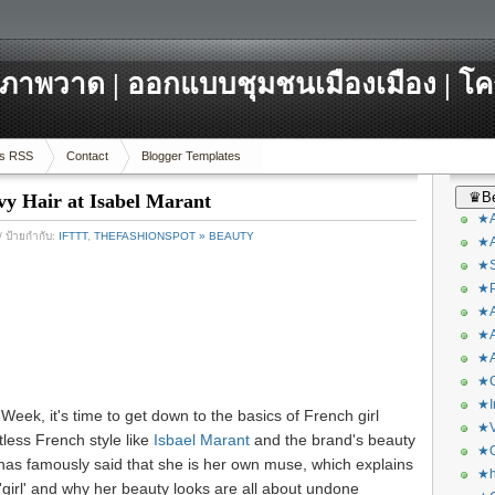
ภาพวาด | ออกแบบชุมชนเมืองเมือง | โ
s RSS
Contact
Blogger Templates
♛Be
vy Hair at Isabel Marant
★A
/ ป้ายกำกับ:
IFTTT
,
THEFASHIONSPOT » BEAUTY
★A
★S
★P
★A
★A
★A
★C
★I
Week, it's time to get down to the basics of French girl
★V
rtless French style like
Isbael Marant
and the brand's beauty
★O
t has famously said that she is her own muse, which explains
★h
'girl' and why her beauty looks are all about undone