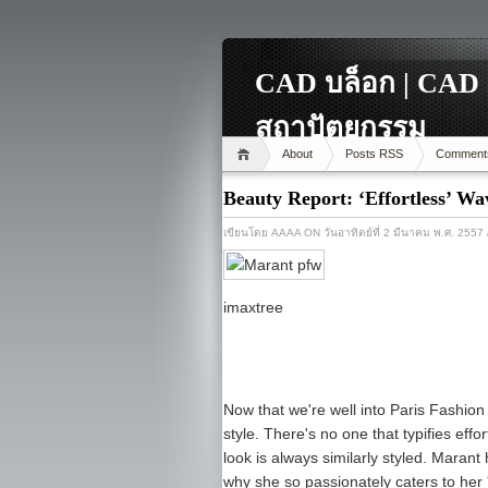
CAD บล็อก | CAD 
สถาปัตยกรรม
About
Posts RSS
Comment
Beauty Report: ‘Effortless’ Wa
เขียนโดย
AAAA
ON วันอาทิตย์ที่ 2 มีนาคม พ.ศ. 2557
imaxtree
Now that we're well into Paris Fashion 
style. There's no one that typifies effo
look is always similarly styled. Maran
why she so passionately caters to her 