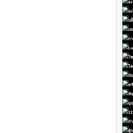
อะ
อะ
บล
เฟ
กา
Lu
โซ
โค
บั
คร
ห้
อุ
11
กำ
ตู