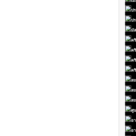
เมื
ปร
ปร
มั
คร
คร
คร
คร
สถ
สถ
สถ
ศู
อา
อา