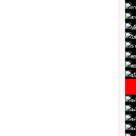
กา
ฮา
บล
ไฟ
S
ตก
ตก
ยุ
อะ
อะ
อะ
อะ