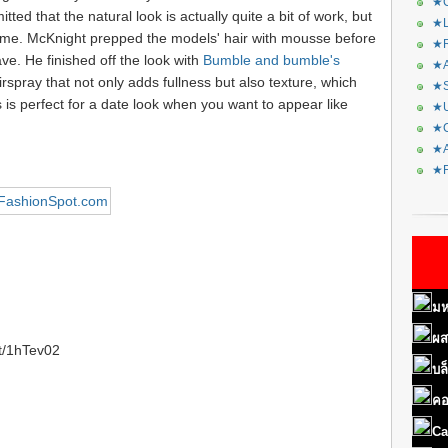
★C
ted that the natural look is actually quite a bit of work, but
★L
home. McKnight prepped the models' hair with mousse before
★R
ve. He finished off the look with
Bumble and bumble's
★A
irspray that not only adds fullness but also texture, which
★S
is perfect for a date look when you want to appear like
★U
★C
★A
★F
มห
ผส
tt/1hTev02
บล
คอ
Ca