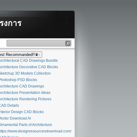
ครงการ
st Recommanded!!♛-
rchitectural CAD Drawings Bundle
rchitecture Decorative CAD Blocks
ketchup 3D Models Collection
hotoshop PSD Blocks
rchitecture CAD Drawings
rchitecture Presentation Ideas
rchitecture Rendering Pictures
AD Details
nterior Design CAD Blocks
ector Download AI
rnamental Parts of Architecture
ttps://www.designresourcesdownload.com/