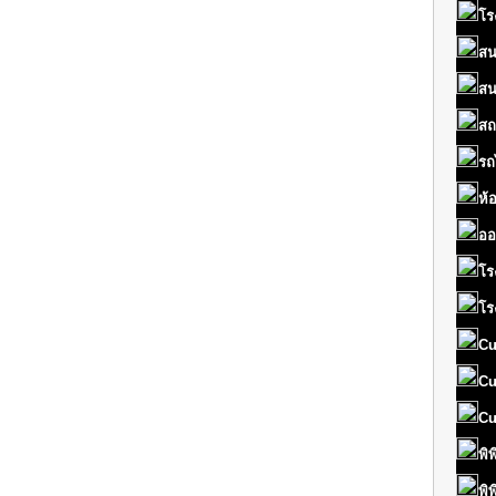
โร
สน
สน
สถ
รถ
ห้
ออ
โร
โร
Cu
Cu
Cu
พิ
พิ