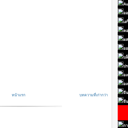
Au
ออ
เส
คอ
ผส
ออ
บล
ปร
อง
อง
จี
หน้าแรก
บทความที่เก่ากว่า
จี
กา