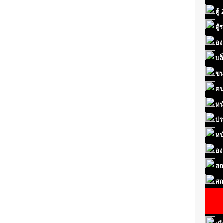
ตู้
ตู
อง
บล
ขน
คน
หน
ปร
หน
อง
สถ
สถ