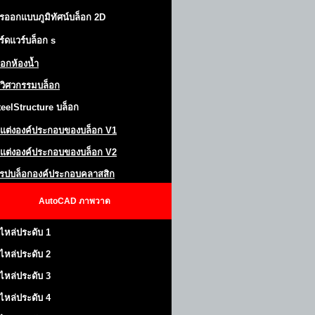
รออกแบบภูมิทัศน์
บล็อก 2D
ร์ดแวร์บล็อก
s
็อกห้องน้ำ
วิศวกรรมบล็อก
teel
S
tructure
บล็อก
แต่งองค์ประกอบของบล็อก
V1
แต่งองค์ประกอบของบล็อก V2
โรปบล็อกองค์ประกอบคลาสสิก
AutoCAD
ภาพวาด
ไหล่ประดับ 1
ไหล่ประดับ 2
ไหล่ประดับ 3
ไหล่ประดับ 4