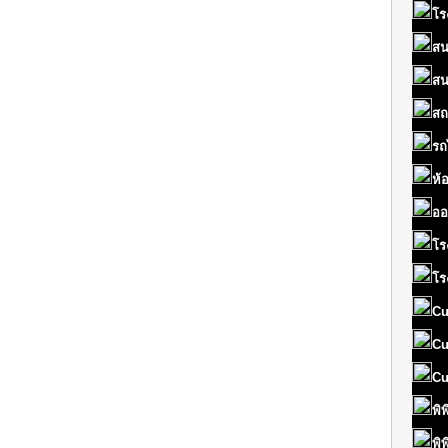
โร
สน
สน
สถ
รถ
ห้
ออ
โร
โร
Cu
Cu
Cu
พิ
พิ