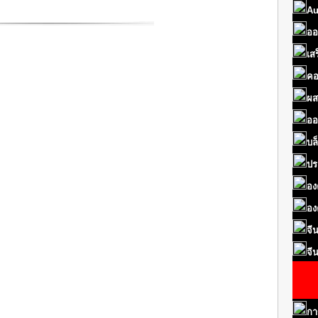
Au
ออ
เส
คอ
ผส
ออ
บล
ปร
อง
อง
จี
จี
กา