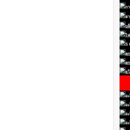
กา
ฮา
บล
ไฟ
S
ตก
ตก
ยุ
อะ
อะ
อะ
อะ