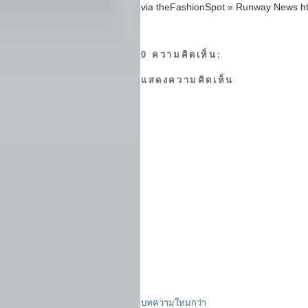
via theFashionSpot » Runway News http
0 ความคิดเห็น:
แสดงความคิดเห็น
บทความใหม่กว่า