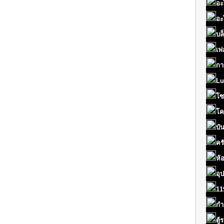
อะ
อะ
บล
เฟ
กา
Lu
โซ
โค
บั
คร
ห้
อุ
11
กำ
ตู