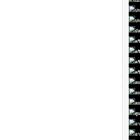
เมื
ปร
ปร
มั
คร
คร
คร
คร
สถ
สถ
สถ
ศู
อา
อา