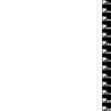
โร
สน
สน
สถ
รถ
ห้
ออ
โร
โร
Cu
Cu
Cu
พิ
พิ