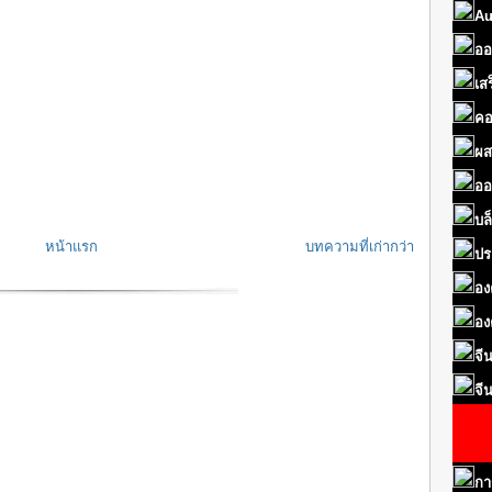
Au
ออ
เส
คอ
ผส
ออ
บล
หน้าแรก
บทความที่เก่ากว่า
ปร
อง
อง
จี
จี
กา