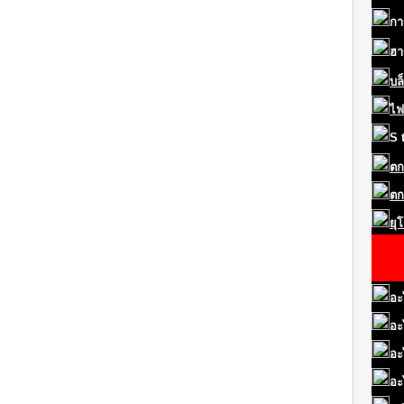
กา
ฮา
บล
ไฟ
S
ตก
ตก
ยุ
อะ
อะ
อะ
อะ