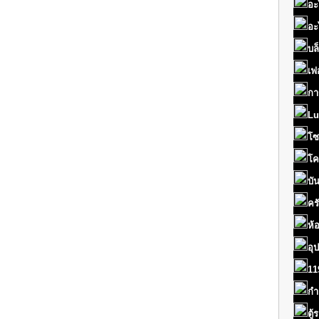
อะ
อะ
บล
เฟ
กา
Lu
โซ
โค
บั
คร
ห้
อุ
11
กำ
ตู