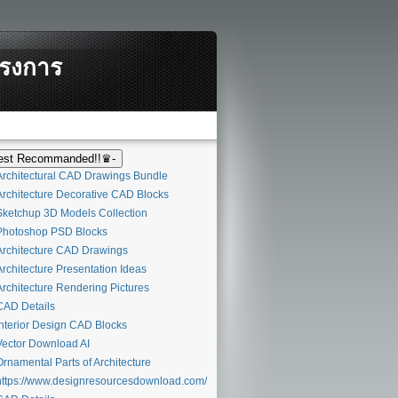
ครงการ
st Recommanded!!♛-
rchitectural CAD Drawings Bundle
rchitecture Decorative CAD Blocks
ketchup 3D Models Collection
hotoshop PSD Blocks
rchitecture CAD Drawings
rchitecture Presentation Ideas
rchitecture Rendering Pictures
AD Details
nterior Design CAD Blocks
ector Download AI
rnamental Parts of Architecture
ttps://www.designresourcesdownload.com/