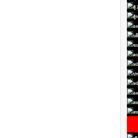
ตู้
ตู
อง
บล
ขน
คน
หน
ปร
หน
อง
สถ
สถ