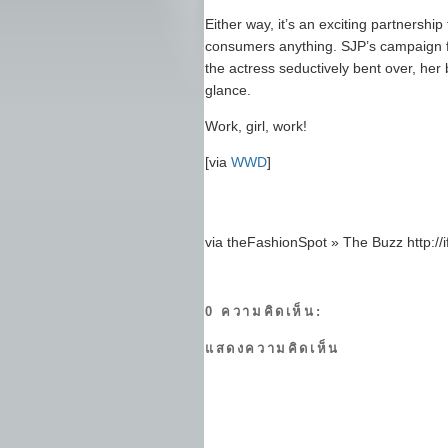
Either way, it’s an exciting partnershi
consumers anything. SJP’s campaign 
the actress seductively bent over, her
glance.
Work, girl, work!
[via
WWD
]
via theFashionSpot » The Buzz http://
0 ความคิดเห็น:
แสดงความคิดเห็น