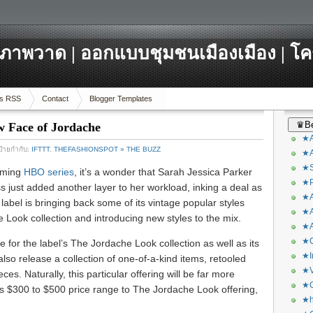
ภาพวาด | ออกแบบชุมชนเมืองเมือง | โ
s RSS
Contact
Blogger Templates
♛Be
w Face of Jordache
★A
ป้ายกำกับ:
IFTTT
,
THEFASHIONSPOT » THE BUZZ
★A
★S
oming
HBO series
, it’s a wonder that Sarah Jessica Parker
★P
ss just added another layer to her workload, inking a deal as
★A
bel is bringing back some of its vintage popular styles
★A
 Look collection and introducing new styles to the mix.
★A
★C
for the label’s The Jordache Look collection as well as its
★I
lso release a collection of one-of-a-kind items, retooled
★V
es. Naturally, this particular offering will be far more
★O
s $300 to $500 price range to The Jordache Look offering,
★h