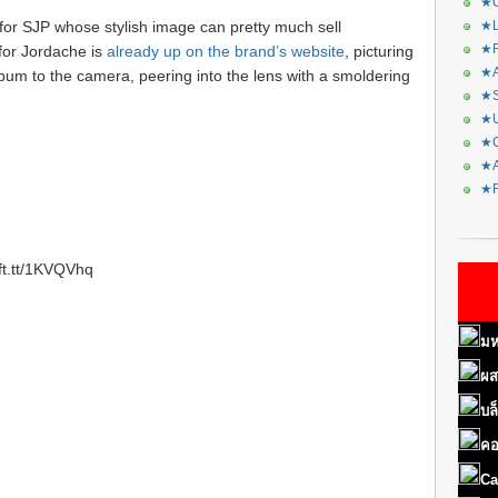
★C
p for SJP whose stylish image can pretty much sell
★L
★R
for Jordache is
already up on the brand’s website
, picturing
★A
 bum to the camera, peering into the lens with a smoldering
★S
★U
★C
★A
★F
ift.tt/1KVQVhq
มห
ผส
บล
คอ
Ca