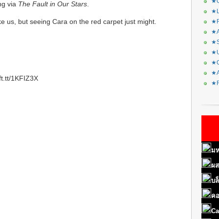
★C
ng via
The Fault in Our Stars
.
★L
e us, but seeing Cara on the red carpet just might.
★R
★A
★S
★U
★C
★A
ft.tt/1KFIZ3X
★F
มห
ผส
บล
คอ
Ca