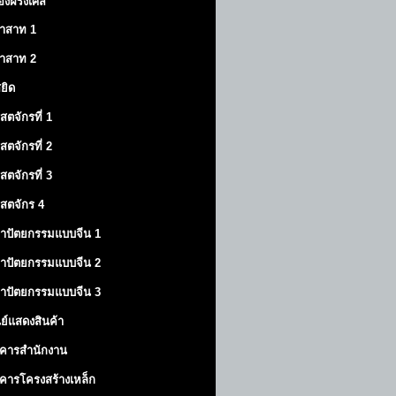
องฝรั่งเศส
าสาท
1
าสาท
2
สยิด
ิสตจักรที่ 1
ิสตจักรที่ 2
ิสตจักรที่ 3
ิสตจักร 4
าปัตยกรรมแบบจีน 1
าปัตยกรรมแบบจีน 2
าปัตยกรรมแบบจีน 3
นย์แสดงสินค้า
คารสำนักงาน
คารโครงสร้างเหล็ก