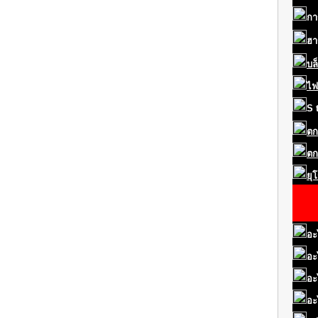
กา
ฮา
บล
ไฟ
S
ตก
ตก
ยุ
อะ
อะ
อะ
อะ