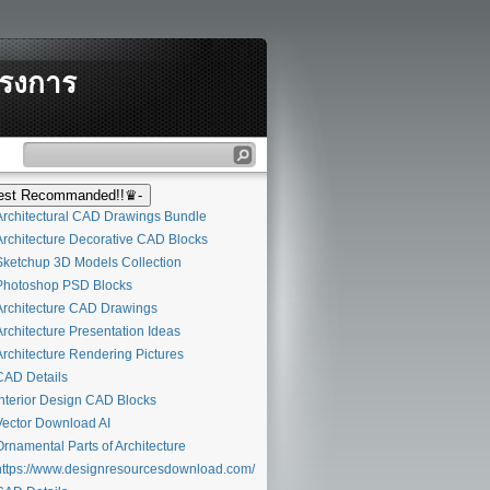
ครงการ
st Recommanded!!♛-
rchitectural CAD Drawings Bundle
rchitecture Decorative CAD Blocks
ketchup 3D Models Collection
hotoshop PSD Blocks
rchitecture CAD Drawings
rchitecture Presentation Ideas
rchitecture Rendering Pictures
AD Details
nterior Design CAD Blocks
ector Download AI
rnamental Parts of Architecture
ttps://www.designresourcesdownload.com/