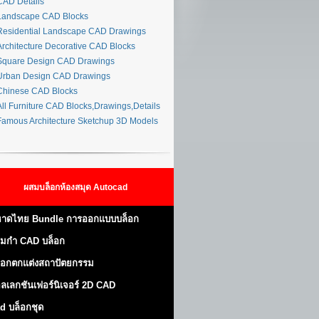
AD Details
andscape CAD Blocks
esidential Landscape CAD Drawings
rchitecture Decorative CAD Blocks
quare Design CAD Drawings
rban Design CAD Drawings
hinese CAD Blocks
ll Furniture CAD Blocks,Drawings,Details
amous Architecture Sketchup 3D Models
ผสมบล็อกห้องสมุด Autocad
าดไทย Bundle การออกแบบบล็อก
มกำ CAD บล็อก
็อกตกแต่งสถาปัตยกรรม
ลเลกชันเฟอร์นิเจอร์ 2D CAD
d บล็อกชุด