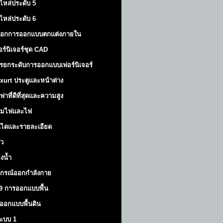
ไหล่ประดับ 5
ไหล่ประดับ 6
็อกการออกแบบตกแต่งภายใน
อร์นิเจอร์ชุด CAD
รยกระดับการออกแบบเฟอร์นิเจอร์
xurt
ประตูและหน้าต่าง
ฟาที่ดีที่สุดและความสูง
มไฟและไฟ
นไดและรายละเอียด
ัว
องน้ำ
ปกรณ์ออกกำลังกาย
9 การออกแบบพื้น
ออกแบบพื้นดิน
้ระบบ 1