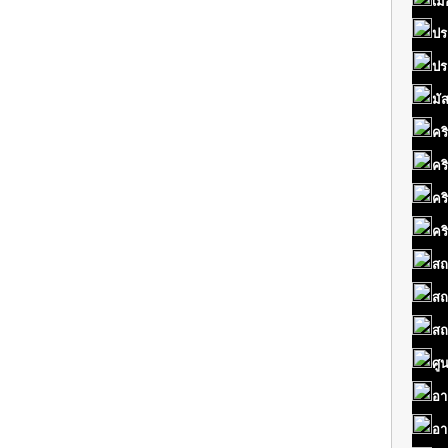
เมื
ปร
ปร
มั
คร
คร
คร
คร
สถ
สถ
สถ
ศู
อา
อา