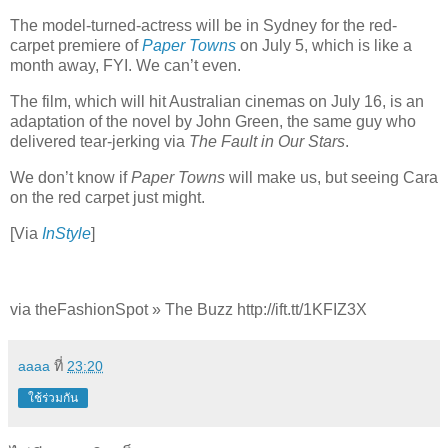
The model-turned-actress will be in Sydney for the red-
carpet premiere of
Paper Towns
on July 5, which is like a
month away, FYI. We can’t even.
The film, which will hit Australian cinemas on July 16, is an
adaptation of the novel by John Green, the same guy who
delivered tear-jerking via
The Fault in Our Stars
.
We don’t know if
Paper Towns
will make us, but seeing Cara
on the red carpet just might.
[Via
InStyle
]
via theFashionSpot » The Buzz http://ift.tt/1KFIZ3X
aaaa
ที่
23:20
ใช้ร่วมกัน