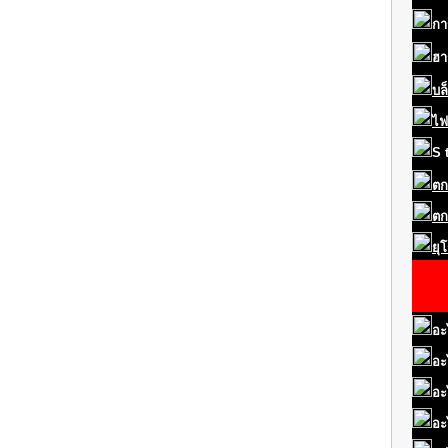
กา
ฮา
บล
ไฟ
S
ตก
ตก
ยุ
อะ
อะ
อะ
อะ