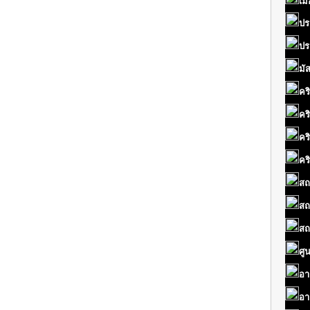
เมื
ปร
ปร
มั
คร
คร
คร
คร
สถ
สถ
สถ
ศู
อา
อา