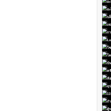
อะ
อะ
บล
เฟ
กา
Lu
โซ
โค
บั
คร
ห้
อุ
11
กำ
ตู