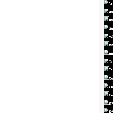
โร
สน
สน
สถ
รถ
ห้
ออ
โร
โร
Cu
Cu
Cu
พิ
พิ