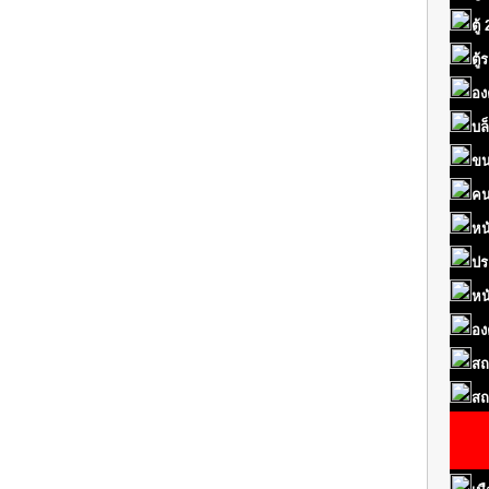
ตู้
ตู
อง
บล
ขน
คน
หน
ปร
หน
อง
สถ
สถ