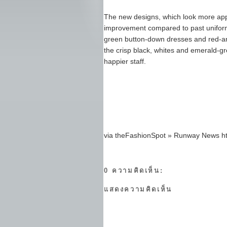
The new designs, which look more appr
improvement compared to past uniform
green button-down dresses and red-and
the crisp black, whites and emerald-g
happier staff.
via theFashionSpot » Runway News http
0 ความคิดเห็น:
แสดงความคิดเห็น