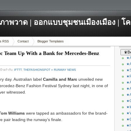
ภาพวาด | ออกแบบชุมชนเมืองเมือง | โ
s RSS
Contact
Blogger Templates
♛Be
rc Team Up With a Bank for Mercedes-Benz
★A
★A
 ป้ายกำกับ:
IFTTT
,
THEFASHIONSPOT » RUNWAY NEWS
★S
★P
ry day. Australian label
Camilla and Marc
unveiled new
★A
ercedez-Benz Fashion Festival Sydney last night, in one of
★A
ver witnessed.
★A
★C
★I
Tom Williams
were tapped as ambassadors for the brand-
★V
e pair leading the runway’s finale.
★O
★h