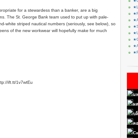
★C
★L
opriate for a stewardess than a banker, are a big
★R
s. The St. George Bank team used to put up with pale-
★A
-white striped nautical numbers (seriously, see below), so
★S
reens of the new workwear will hopefully make for much
★U
★C
★A
★F
://ift.tt/1v7wtEu
มห
ผส
บล
คอ
Ca