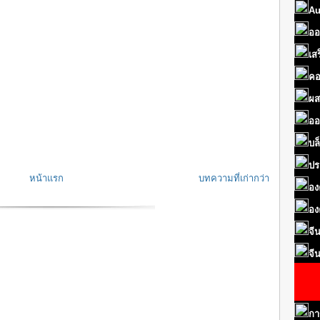
Au
ออ
เส
คอ
ผส
ออ
บล
ปร
หน้าแรก
บทความที่เก่ากว่า
อง
อง
จี
จี
กา