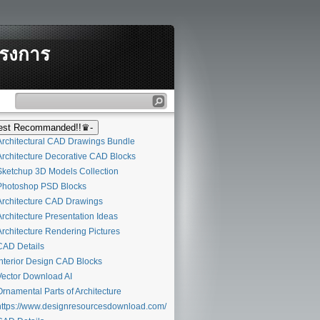
ครงการ
st Recommanded!!♛-
rchitectural CAD Drawings Bundle
rchitecture Decorative CAD Blocks
ketchup 3D Models Collection
hotoshop PSD Blocks
rchitecture CAD Drawings
rchitecture Presentation Ideas
rchitecture Rendering Pictures
AD Details
nterior Design CAD Blocks
ector Download AI
rnamental Parts of Architecture
ttps://www.designresourcesdownload.com/