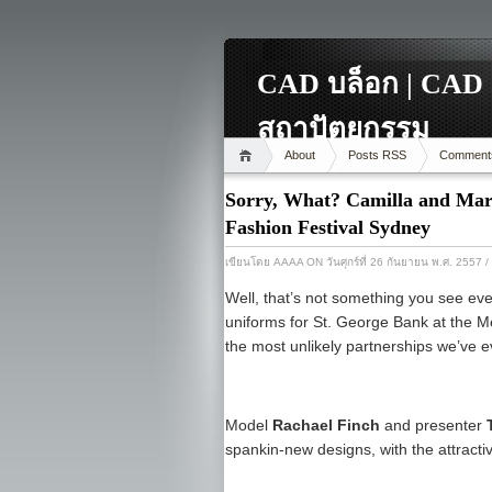
CAD บล็อก | CAD 
สถาปัตยกรรม
About
Posts RSS
Comment
Sorry, What? Camilla and Ma
Fashion Festival Sydney
เขียนโดย
AAAA
ON วันศุกร์ที่ 26 กันยายน พ.ศ. 2557
/
Well, that’s not something you see eve
uniforms for St. George Bank at the M
the most unlikely partnerships we’ve e
Model
Rachael Finch
and presenter
spankin-new designs, with the attractiv