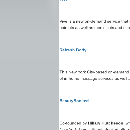
Vive is a new on-demand service that 
haircuts as well as men’s cuts and sh
Refresh Body
This New York City-based on-demand a
of in-home massage services as well a
BeautyBooked
Co-founded by
Hillary Hutcheson
, w
New York Times
, BeautyBooked offers 