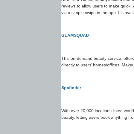
reviews to allow users to make quick,
via a simple swipe in the app. It’s ava
GLAMSQUAD
This on-demand beauty service, offer
directly to users’ homes/offices. Makeu
Spafinder
With ov
er 20,000 locations listed worl
beauty, letting users book anything fr