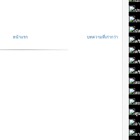
เมื
ปร
ปร
มั
หน้าแรก
บทความที่เก่ากว่า
คร
คร
คร
คร
สถ
สถ
สถ
ศู
อา
อา