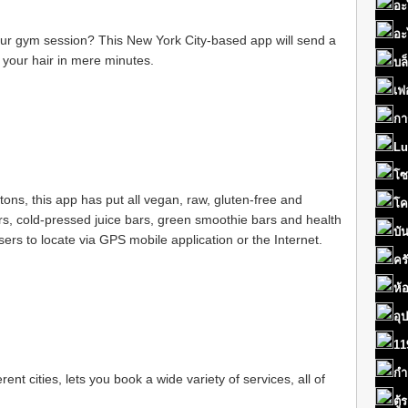
อะ
อะ
your gym session? This New York City-based app will send a
e your hair in mere minutes.
บล
เฟ
กา
Lu
โซ
ns, this app has put all vegan, raw, gluten-free and
โค
rs, cold-pressed juice bars, green smoothie bars and health
บั
ers to locate via GPS mobile application or the Internet.
คร
ห้
อุ
11
กำ
rent cities, lets you book a wide variety of services, all of
ตู