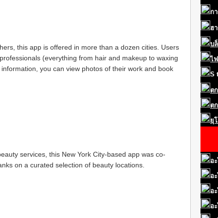
กา
ฮา
บล
rs, this app is offered in more than a dozen cities. Users
professionals (everything from hair and makeup to waxing
ไฟ
on information, you can view photos of their work and book
S
ตก
ตก
ยุ
eauty services, this New York City-based app was co-
อะ
nks on a curated selection of beauty locations.
อะ
อะ
อะ