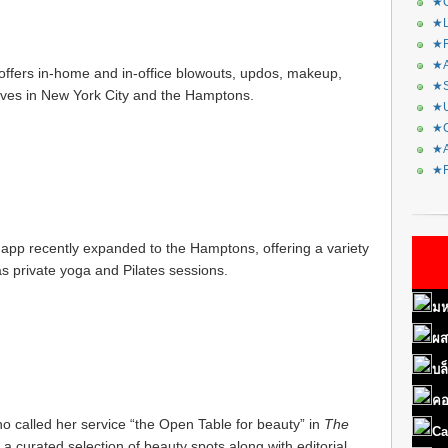
★C
★L
★R
★A
offers in-home and in-office blowouts, updos, makeup,
★S
aves in New York City and the Hamptons.
★U
★C
★A
★F
pp recently expanded to the Hamptons, offering a variety
s private yoga and Pilates sessions.
มห
ผส
บล
คอ
ho called her service “the Open Table for beauty” in
The
Ca
a curated selection of beauty spots along with editorial