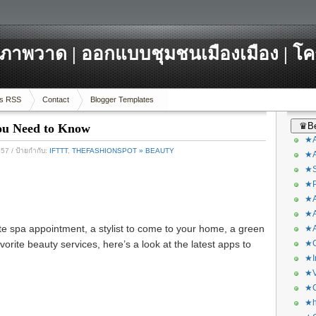
ภาพวาด | ออกแบบชุมชนเมืองเมือง | โ
s RSS
Contact
Blogger Templates
♛Be
You Need to Know
★A
557
/ ป้ายกำกับ:
IFTTT
,
THEFASHIONSPOT » BEAUTY
★A
★S
★P
★A
★A
te spa appointment, a stylist to come to your home, a green
★A
vorite beauty services, here’s a look at the latest apps to
★C
★I
★V
★O
★h