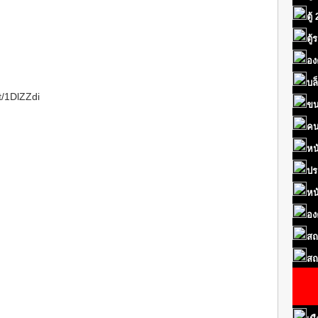
ตู้
ตู
อง
บล
tt/1DlZZdi
ขน
คน
หน
ปร
หน
อง
สถ
สถ