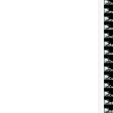
โร
สน
สน
สถ
รถ
ห้
ออ
โร
โร
Cu
Cu
Cu
พิ
พิ