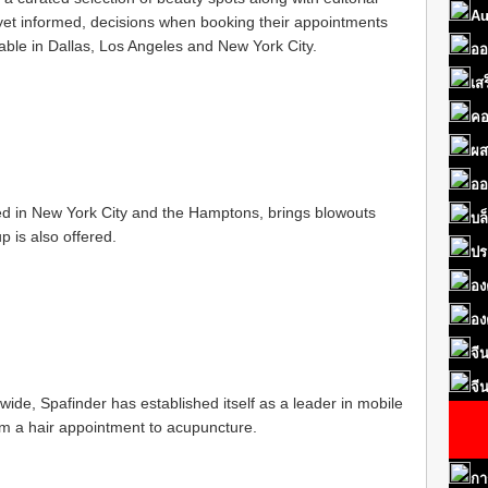
Au
 yet informed, decisions when booking their appointments
ilable in Dallas, Los Angeles and New York City.
ออ
เส
คอ
ผส
ออ
ed in New York City and the Hamptons, brings blowouts
บล
p is also offered.
ปร
อง
อง
จี
จี
dwide, Spafinder has established itself as a leader in mobile
om a hair appointment to acupuncture.
กา