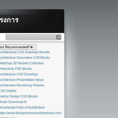
ครงการ
st Recommanded!!♛-
rchitectural CAD Drawings Bundle
rchitecture Decorative CAD Blocks
ketchup 3D Models Collection
hotoshop PSD Blocks
rchitecture CAD Drawings
rchitecture Presentation Ideas
rchitecture Rendering Pictures
AD Details
nterior Design CAD Blocks
ector Download AI
rnamental Parts of Architecture
ttps://www.designresourcesdownload.com/