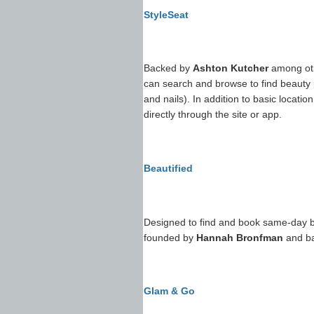
StyleSeat
Backed by
Ashton Kutcher
among othe
can search and browse to find beauty 
and nails). In addition to basic locati
directly through the site or app.
Beautified
Designed to find and book same-day b
founded by
Hannah Bronfman
and ba
Glam & Go