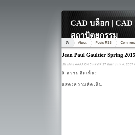
CAD บล็อก | CAD 
สถาปัตยกรรม
About
Posts RSS
Comment
Jean Paul Gaultier Spring 20
เขียนโดย
AAAA
ON วันเสาร์ที่ 27 กันยายน พ.ศ. 2557
0 ความคิดเห็น:
แสดงความคิดเห็น