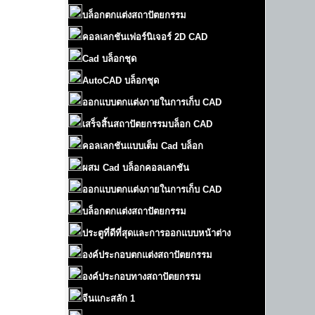
บล็อกตกแต่งสถาปัตยกรรม
คอลเลกชันเฟอร์นิเจอร์ 2D CAD
Cad บล็อกชุด
AutoCAD บล็อกชุด
ออกแบบตกแต่งภายในการเก็บ CAD
เสร็จสิ้นสถาปัตยกรรมบล็อก CAD
คอลเลกชันแบบเต็ม Cad บล็อก
ผสม Cad บล็อกคอลเลกชัน
ออกแบบตกแต่งภายในการเก็บ CAD
บล็อกตกแต่งสถาปัตยกรรม
ประตูที่ดีที่สุดและการออกแบบหน้าต่าง
องค์ประกอบตกแต่งสถาปัตยกรรม
องค์ประกอบทางสถาปัตยกรรม
จีนแกะสลัก 1