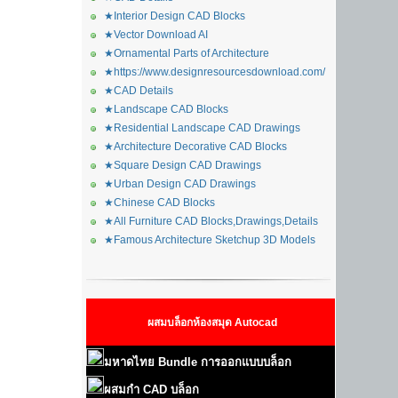
★Interior Design CAD Blocks
★Vector Download AI
★Ornamental Parts of Architecture
★https://www.designresourcesdownload.com/
★CAD Details
★Landscape CAD Blocks
★Residential Landscape CAD Drawings
★Architecture Decorative CAD Blocks
★Square Design CAD Drawings
★Urban Design CAD Drawings
★Chinese CAD Blocks
★All Furniture CAD Blocks,Drawings,Details
★Famous Architecture Sketchup 3D Models
ผสมบล็อกห้องสมุด Autocad
มหาดไทย Bundle การออกแบบบล็อก
ผสมกำ CAD บล็อก