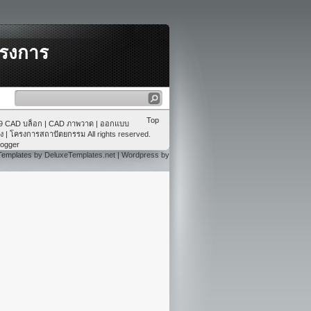
ครงการ
Top
09
CAD บล็อก | CAD ภาพวาด | ออกแบบ
อง | โครงการสถาปัตยกรรม
All rights reserved.
logger
Templates
by DeluxeTemplates.net | Wordpress by