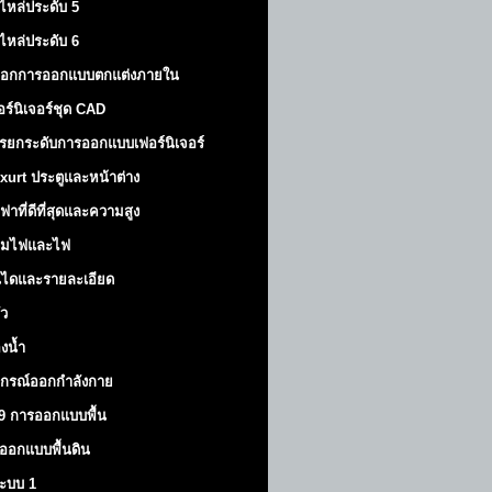
ไหล่ประดับ 5
ไหล่ประดับ 6
็อกการออกแบบตกแต่งภายใน
อร์นิเจอร์ชุด CAD
รยกระดับการออกแบบเฟอร์นิเจอร์
xurt
ประตูและหน้าต่าง
ฟาที่ดีที่สุดและความสูง
มไฟและไฟ
นไดและรายละเอียด
ัว
องน้ำ
ปกรณ์ออกกำลังกาย
9 การออกแบบพื้น
ออกแบบพื้นดิน
้ระบบ 1