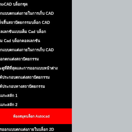
toCAD บล็อกชุด
กแบบตกแต่งภายในการเก็บ CAD
ร็จสิ้นสถาปัตยกรรมบล็อก CAD
ลเลกชันแบบเต็ม Cad บล็อก
ม Cad บล็อกคอลเลกชัน
กแบบตกแต่งภายในการเก็บ CAD
็อกตกแต่งสถาปัตยกรรม
ะตูที่ดีที่สุดและการออกแบบหน้าต่าง
ค์ประกอบตกแต่งสถาปัตยกรรม
ค์ประกอบทางสถาปัตยกรรม
นแกะสลัก 1
นแกะสลัก 2
ห้องสมุดบล็อก Autocad
รออกแบบตกแต่งภายในบล็อก 2D