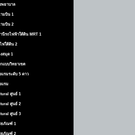
งพยาบาล
ามบิน 1
ามบิน 2
านีรถไฟฟ้าใต้ดิน MRT 1
ไฟใต้ดิน 2
องสมุด 1
กแบบวิทยาเขต
งแรมระดับ 5 ดาว
งแรม
tural ศูนย์ 1
tural ศูนย์ 2
tural ศูนย์ 3
พิธภัณฑ์ 1
พิธภัณฑ์ 2