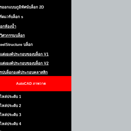
รออกแบบภูมิทัศน์
บล็อก 2D
ร์ดแวร์บล็อก
s
็อกห้องน้ำ
วิศวกรรมบล็อก
teel
S
tructure
บล็อก
แต่งองค์ประกอบของบล็อก
V1
แต่งองค์ประกอบของบล็อก V2
โรปบล็อกองค์ประกอบคลาสสิก
AutoCAD
ภาพวาด
ไหล่ประดับ 1
ไหล่ประดับ 2
ไหล่ประดับ 3
ไหล่ประดับ 4