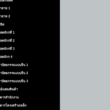
องฝรั่งเศส
าสาท
1
าสาท
2
สยิด
ิสตจักรที่ 1
ิสตจักรที่ 2
ิสตจักรที่ 3
ิสตจักร 4
าปัตยกรรมแบบจีน 1
าปัตยกรรมแบบจีน 2
าปัตยกรรมแบบจีน 3
นย์แสดงสินค้า
คารสำนักงาน
คารโครงสร้างเหล็ก