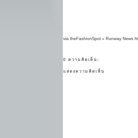
via theFashionSpot » Runway News http
0 ความคิดเห็น:
แสดงความคิดเห็น