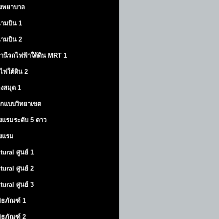
งพยาบาล
ามบิน 1
ามบิน 2
านีรถไฟฟ้าใต้ดิน MRT 1
ไฟใต้ดิน 2
องสมุด 1
กแบบวิทยาเขต
งแรมระดับ 5 ดาว
งแรม
tural ศูนย์ 1
tural ศูนย์ 2
tural ศูนย์ 3
พิธภัณฑ์ 1
พิธภัณฑ์ 2