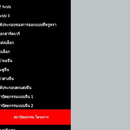
 2 ระบบ
้ระบบ 3
ค์ประกอบของการออกแบบที่หรูหรา
็อกฮาร์ดแวร์
ส่งบล็อก
บล็อก
้าจอจีน
ะตูจีน
้าต่างจีน
ค์ประกอบตกแต่งจีน
าปัตยกรรมแบบจีน 1
าปัตยกรรมแบบจีน 2
สถาปัตยกรรม
โครงการ