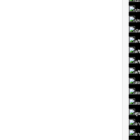
เมื
ปร
ปร
มั
คร
คร
คร
คร
สถ
สถ
สถ
ศู
อา
อา