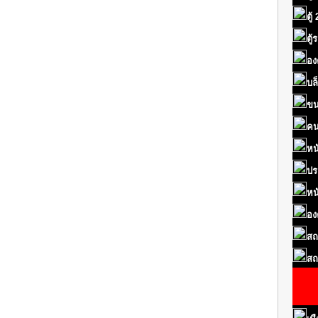
ตู้
ตู
อง
บล
ขน
คน
หน
ปร
หน
อง
สถ
สถ