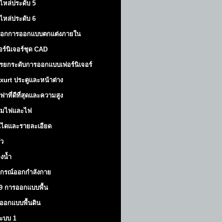
ไหล่ประดับ 5
ไหล่ประดับ 6
็อกการออกแบบตกแต่งภายใน
อร์นิเจอร์ชุด CAD
รยกระดับการออกแบบเฟอร์นิเจอร์
xurt
ประตูและหน้าต่าง
ฟาที่ดีที่สุดและความสูง
มไฟและไฟ
นไดและรายละเอียด
ัว
องน้ำ
ปกรณ์ออกกำลังกาย
9 การออกแบบพื้น
ออกแบบพื้นดิน
้ระบบ 1