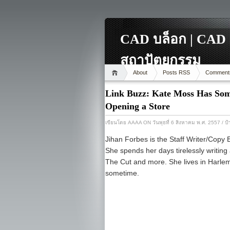
CAD บล็อก | CAD 
สถาปัตยกรรม
About
Posts RSS
Comment
Link Buzz: Kate Moss Has Some
Opening a Store
เขียนโดย
AAAA
ON วันพุธที่ 6 สิงหาคม พ.ศ. 2557
/ ป
Jihan Forbes is the Staff Writer/Copy 
She spends her days tirelessly writin
The Cut and more. She lives in Harlem,
sometime.