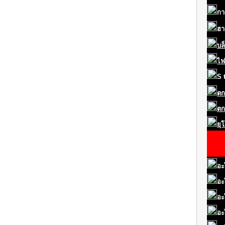
กา
ฮา
บล
ไฟ
S
ตก
ตก
ยุ
อะ
อะ
อะ
อะ