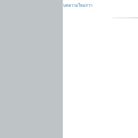
บทความใหม่กว่า