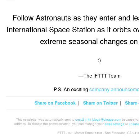
Follow Astronauts as they enter and l
International Space Station as it orbits 
extreme seasonal changes on
:)
—The IFTTT Team
P.S. An exciting
company announceme
Share on Facebook
|
Share on Twitter
|
Share 
This newsletter was automatically sent to
desc21141.blog1@blogger.com
because you 
address. To disable this communication, you can manage your
email settings
or
unsubs
IFTTT · 923 Market Street #400 · San Francisco, CA 941