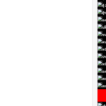
ตู้
ตู
อง
บล
ขน
คน
หน
ปร
หน
อง
สถ
สถ