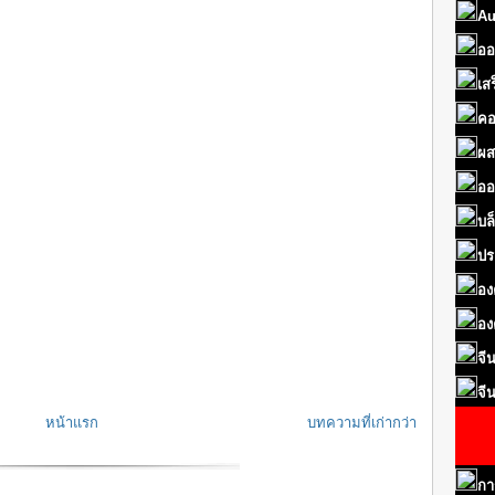
Au
ออ
เส
คอ
ผส
ออ
บล
ปร
อง
อง
จี
จี
หน้าแรก
บทความที่เก่ากว่า
กา