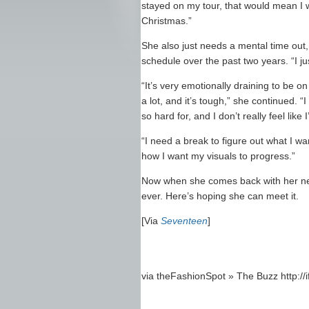
stayed on my tour, that would mean I wo
Christmas.”
She also just needs a mental time out
schedule over the past two years. “I ju
“It’s very emotionally draining to be on 
a lot, and it’s tough,” she continued. 
so hard for, and I don’t really feel like
“I need a break to figure out what I w
how I want my visuals to progress.”
Now when she comes back with her new 
ever. Here’s hoping she can meet it.
[Via
Seventeen
]
via theFashionSpot » The Buzz http://i