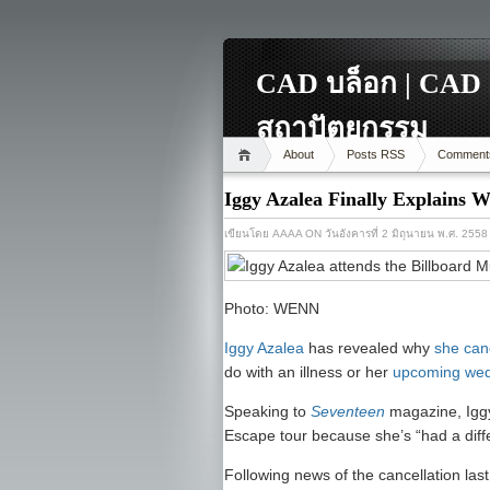
CAD บล็อก | CAD 
สถาปัตยกรรม
About
Posts RSS
Comment
Iggy Azalea Finally Explains 
เขียนโดย
AAAA
ON วันอังคารที่ 2 มิถุนายน พ.ศ. 2558
Photo: WENN
Iggy Azalea
has revealed why
she canc
do with an illness or her
upcoming we
Speaking to
Seventeen
magazine, Iggy
Escape tour because she’s “had a diffe
Following news of the cancellation last 