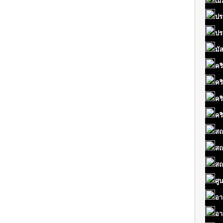
เมื
ปร
ปร
มั
คร
คร
คร
คร
สถ
สถ
สถ
ศู
อา
อา