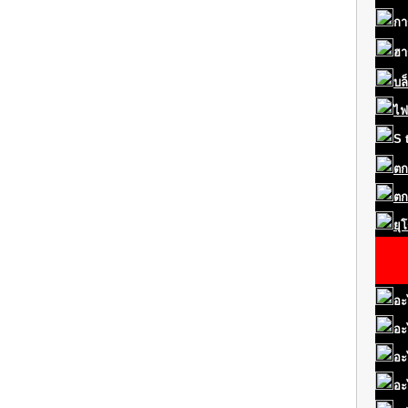
กา
ฮา
บล
ไฟ
S
ตก
ตก
ยุ
อะ
อะ
อะ
อะ