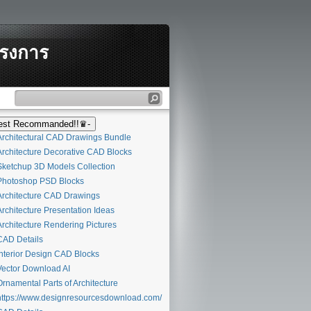
ครงการ
st Recommanded!!♛-
rchitectural CAD Drawings Bundle
rchitecture Decorative CAD Blocks
ketchup 3D Models Collection
hotoshop PSD Blocks
rchitecture CAD Drawings
rchitecture Presentation Ideas
rchitecture Rendering Pictures
AD Details
nterior Design CAD Blocks
ector Download AI
rnamental Parts of Architecture
ttps://www.designresourcesdownload.com/