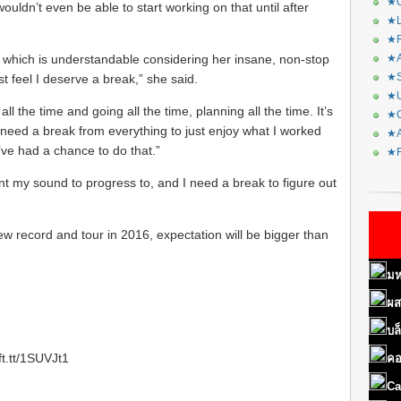
★C
uldn’t even be able to start working on that until after
★L
★R
, which is understandable considering her insane, non-stop
★A
★S
st feel I deserve a break,” she said.
★U
all the time and going all the time, planning all the time. It’s
★C
“I need a break from everything to just enjoy what I worked
★A
 I’ve had a chance to do that.”
★F
ant my sound to progress to, and I need a break to figure out
record and tour in 2016, expectation will be bigger than
มห
ผส
บล
ft.tt/1SUVJt1
คอ
Ca