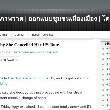
ภาพวาด | ออกแบบชุมชนเมืองเมือง | โ
s RSS
Contact
Blogger Templates
♛Be
Why She Cancelled Her US Tour
★A
/ ป้ายกำกับ:
IFTTT
,
THEFASHIONSPOT » THE BUZZ
★A
★S
★P
★A
★A
elled her first arena tour in the US
, and it’s got nothing to
★A
dding
.
★C
★I
 said she decided against proceeding with her Great
★V
rent creative change of heart.”
★O
★h
Friday, Iggy explained, “I want to start totally anew, and if I