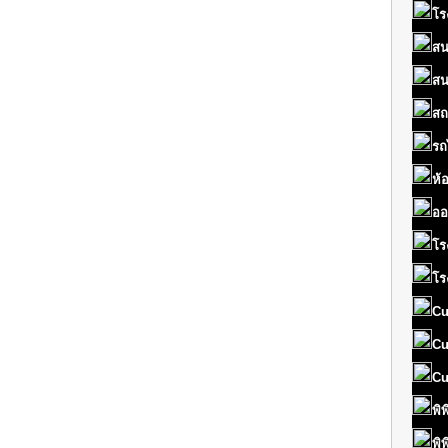
โร
สน
สน
สถ
รถ
ห้
ออ
โร
โร
Cu
Cu
Cu
พิ
พิ