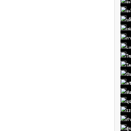
อะ
อะ
บล
เฟ
กา
Lu
โซ
โค
บั
คร
ห้
อุ
11
กำ
ตู