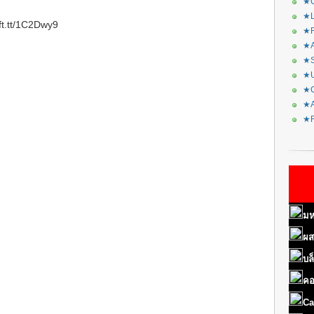
★C
★L
ft.tt/1C2Dwy9
★R
★A
★S
★U
★C
★A
★F
มห
ผส
บล
คอ
Ca