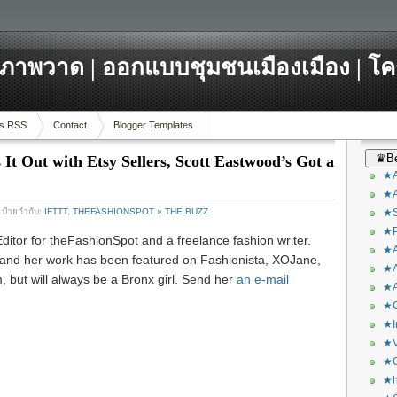
ภาพวาด | ออกแบบชุมชนเมืองเมือง | โ
s RSS
Contact
Blogger Templates
♛Be
 It Out with Etsy Sellers, Scott Eastwood’s Got a
★A
★A
/ ป้ายกำกับ:
IFTTT
,
THEFASHIONSPOT » THE BUZZ
★S
★P
Editor for theFashionSpot and a freelance fashion writer.
★A
g and her work has been featured on Fashionista, XOJane,
★A
 but will always be a Bronx girl. Send her
an e-mail
★A
★C
★I
★V
★O
★h