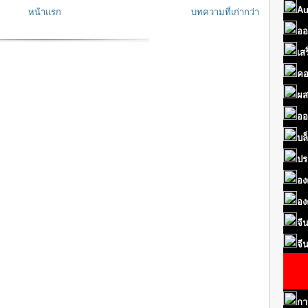
Au
หน้าแรก
บทความที่เก่ากว่า
ออ
เส
คอ
ผส
ออ
บล
ปร
อง
อง
จี
จี
กา