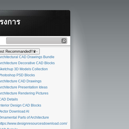
ครงการ
st Recommanded!!♛-
rchitectural CAD Drawings Bundle
rchitecture Decorative CAD Blocks
ketchup 3D Models Collection
hotoshop PSD Blocks
rchitecture CAD Drawings
rchitecture Presentation Ideas
rchitecture Rendering Pictures
AD Details
nterior Design CAD Blocks
ector Download AI
rnamental Parts of Architecture
ttps://www.designresourcesdownload.com/