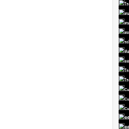
โร
สน
สน
สถ
รถ
ห้
ออ
โร
โร
Cu
Cu
Cu
พิ
พิ