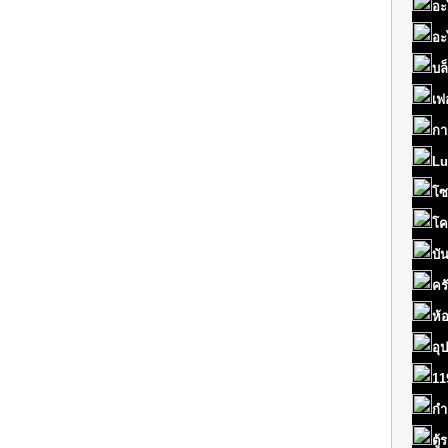
อะ
อะ
บล
เฟ
กา
Lu
โซ
โค
บั
คร
ห้
อุ
11
กำ
ตู