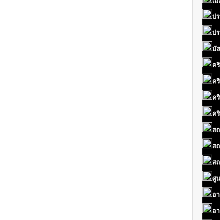
เมื
ปร
ปร
มั
คร
คร
คร
คร
สถ
สถ
สถ
ศู
อา
อา