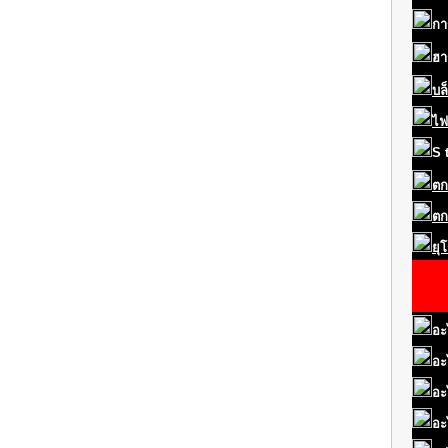
กา
ฮา
บล
ไฟ
S
ตก
ตก
ยุ
อะ
อะ
อะ
อะ