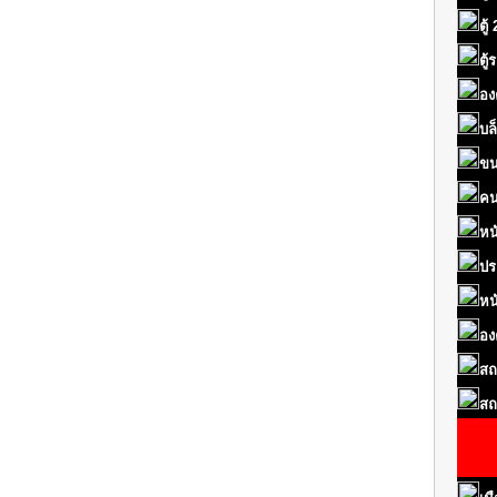
ตู้
ตู
อง
บล
ขน
คน
หน
ปร
หน
อง
สถ
สถ