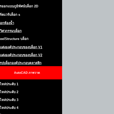
รออกแบบภูมิทัศน์
บล็อก 2D
ร์ดแวร์บล็อก
s
็อกห้องน้ำ
วิศวกรรมบล็อก
teel
S
tructure
บล็อก
แต่งองค์ประกอบของบล็อก
V1
แต่งองค์ประกอบของบล็อก V2
โรปบล็อกองค์ประกอบคลาสสิก
AutoCAD
ภาพวาด
ไหล่ประดับ 1
ไหล่ประดับ 2
ไหล่ประดับ 3
ไหล่ประดับ 4