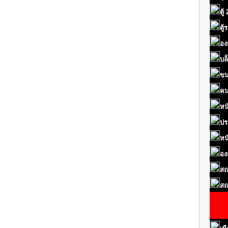
ตู้
ตู
อง
บล
ขน
คน
หน
ปร
หน
อง
สถ
สถ