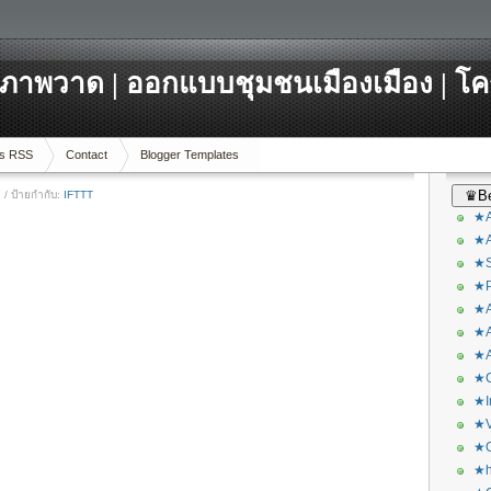
ภาพวาด | ออกแบบชุมชนเมืองเมือง | โ
s RSS
Contact
Blogger Templates
♛Be
7
/ ป้ายกำกับ:
IFTTT
★A
★A
★S
★P
★A
★A
★A
★C
★I
★V
★O
★h