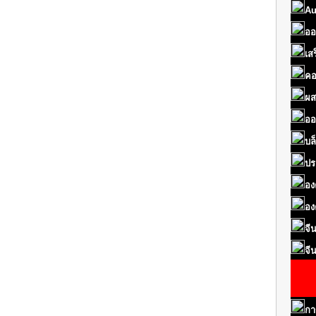
Au
ออ
เส
คอ
ผส
ออ
บล
ปร
อง
อง
จี
จี
กา