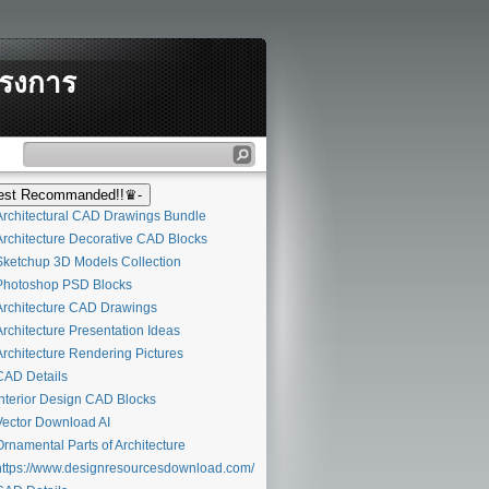
ครงการ
st Recommanded!!♛-
rchitectural CAD Drawings Bundle
rchitecture Decorative CAD Blocks
ketchup 3D Models Collection
hotoshop PSD Blocks
rchitecture CAD Drawings
rchitecture Presentation Ideas
rchitecture Rendering Pictures
AD Details
nterior Design CAD Blocks
ector Download AI
rnamental Parts of Architecture
ttps://www.designresourcesdownload.com/