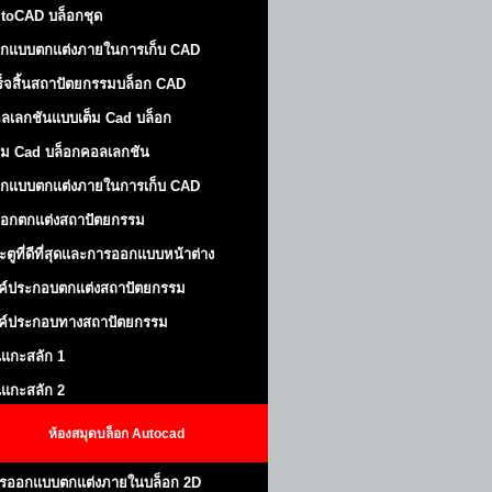
toCAD บล็อกชุด
กแบบตกแต่งภายในการเก็บ CAD
ร็จสิ้นสถาปัตยกรรมบล็อก CAD
ลเลกชันแบบเต็ม Cad บล็อก
ม Cad บล็อกคอลเลกชัน
กแบบตกแต่งภายในการเก็บ CAD
็อกตกแต่งสถาปัตยกรรม
ะตูที่ดีที่สุดและการออกแบบหน้าต่าง
ค์ประกอบตกแต่งสถาปัตยกรรม
ค์ประกอบทางสถาปัตยกรรม
นแกะสลัก 1
นแกะสลัก 2
ห้องสมุดบล็อก Autocad
รออกแบบตกแต่งภายในบล็อก 2D