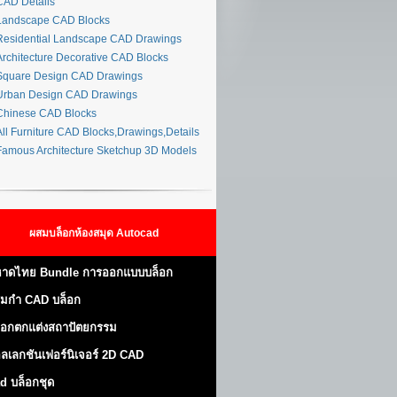
AD Details
andscape CAD Blocks
esidential Landscape CAD Drawings
rchitecture Decorative CAD Blocks
quare Design CAD Drawings
rban Design CAD Drawings
hinese CAD Blocks
ll Furniture CAD Blocks,Drawings,Details
amous Architecture Sketchup 3D Models
ผสมบล็อกห้องสมุด Autocad
าดไทย Bundle การออกแบบบล็อก
มกำ CAD บล็อก
็อกตกแต่งสถาปัตยกรรม
ลเลกชันเฟอร์นิเจอร์ 2D CAD
d บล็อกชุด