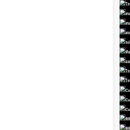
โร
สน
สน
สถ
รถ
ห้
ออ
โร
โร
Cu
Cu
Cu
พิ
พิ