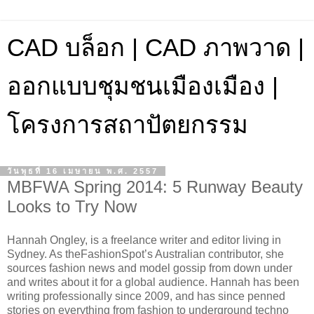
CAD บล็อก | CAD ภาพวาด |
ออกแบบชุมชนเมืองเมือง |
โครงการสถาปัตยกรรม
วันพุธที่ 16 เมษายน พ.ศ. 2557
MBFWA Spring 2014: 5 Runway Beauty
Looks to Try Now
Hannah Ongley, is a freelance writer and editor living in
Sydney. As theFashionSpot’s Australian contributor, she
sources fashion news and model gossip from down under
and writes about it for a global audience. Hannah has been
writing professionally since 2009, and has since penned
stories on everything from fashion to underground techno