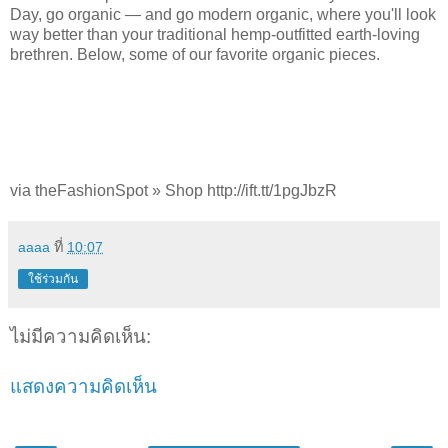
Day, go organic — and go modern organic, where you'll look
way better than your traditional hemp-outfitted earth-loving
brethren
. Below, some of our favorite organic pieces.
via theFashionSpot » Shop http://ift.tt/1pgJbzR
aaaa
ที่
10:07
ใช้ร่วมกัน
ไม่มีความคิดเห็น:
แสดงความคิดเห็น