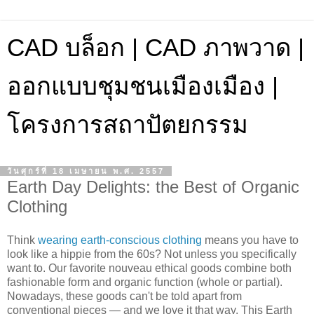
CAD บล็อก | CAD ภาพวาด |
ออกแบบชุมชนเมืองเมือง |
โครงการสถาปัตยกรรม
วันศุกร์ที่ 18 เมษายน พ.ศ. 2557
Earth Day Delights: the Best of Organic
Clothing
Think
wearing earth-conscious clothing
means you have to
look like a hippie from the 60s? Not unless you specifically
want to. Our favorite nouveau ethical goods combine both
fashionable form and organic function (whole or partial).
Nowadays, these goods can't be told apart from
conventional pieces — and we love it that way. This Earth