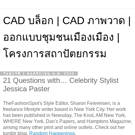
CAD บล็อก | CAD ภาพวาด |
ออกแบบชุมชนเมืองเมือง |
โครงการสถาปัตยกรรม
วันศุกร์ที่ 1 พฤศจิกายน พ.ศ. 2556
21 Questions with… Celebrity Stylist
Jessica Paster
TheFashionSpot's Style Editor, Sharon Feiereisen, is a
freelance lifestyle writer based in New York City. Her work
has been published in Newsday, The Knot, AM New York,
WHERE New York, Dan's Papers, and Hamptons Magazine,
among many other print and online outlets. Check out her
tumblr blog,
Random Happenings
.