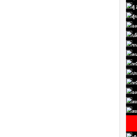
ตู้
ตู
อง
บล
ขน
คน
หน
ปร
หน
อง
สถ
สถ