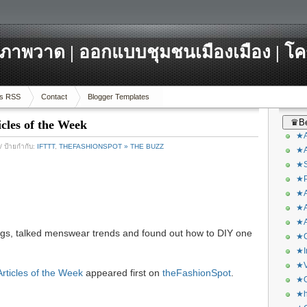
ภาพวาด | ออกแบบชุมชนเมืองเมือง | โ
s RSS
Contact
Blogger Templates
♛Be
icles of the Week
★A
/ ป้ายกำกับ:
IFTTT
,
THEFASHIONSPOT » THE BUZZ
★A
★S
★P
★A
★A
★A
gs, talked menswear trends and found out how to DIY one
★C
★I
★V
rticles of the Week
appeared first on
theFashionSpot
.
★O
★h