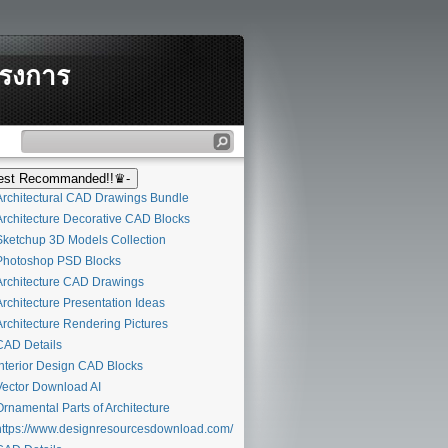
ครงการ
st Recommanded!!♛-
rchitectural CAD Drawings Bundle
rchitecture Decorative CAD Blocks
ketchup 3D Models Collection
hotoshop PSD Blocks
rchitecture CAD Drawings
rchitecture Presentation Ideas
rchitecture Rendering Pictures
AD Details
nterior Design CAD Blocks
ector Download AI
rnamental Parts of Architecture
ttps://www.designresourcesdownload.com/