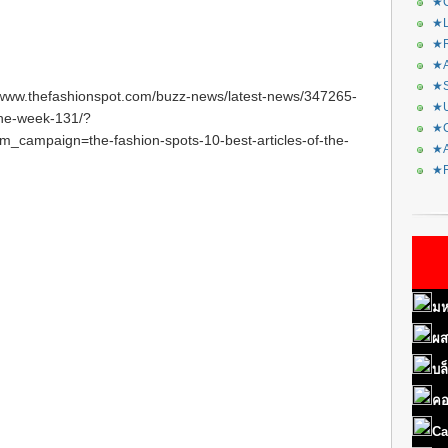
★C
★L
★R
★A
★S
/www.thefashionspot.com/buzz-news/latest-news/347265-
★U
-the-week-131/?
★C
campaign=the-fashion-spots-10-best-articles-of-the-
★A
★F
มห
ผส
บล
คอ
Ca