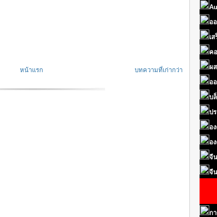
Au
ออ
เส
คอ
ผส
หน้าแรก
บทความที่เก่ากว่า
ออ
บล
ปร
อง
อง
จี
จี
กา