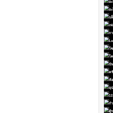
อะ
อะ
บล
เฟ
กา
Lu
โซ
โค
บั
คร
ห้
อุ
11
กำ
ตู