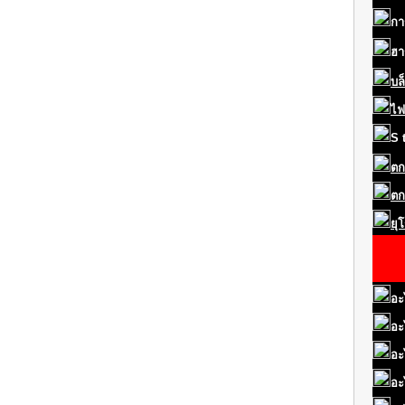
กา
ฮา
บล
ไฟ
S
ตก
ตก
ยุ
อะ
อะ
อะ
อะ