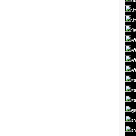
เมื
ปร
ปร
มั
คร
คร
คร
คร
สถ
สถ
สถ
ศู
อา
อา