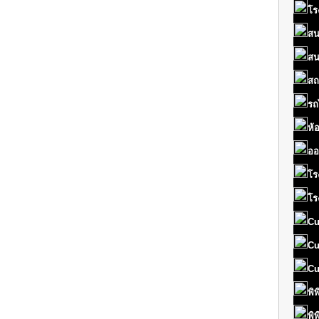
โร
สน
สน
สถ
รถ
ห้
ออ
โร
โร
Cu
Cu
Cu
พิ
พิ