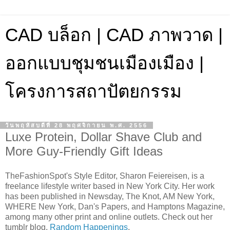
CAD บล็อก | CAD ภาพวาด |
ออกแบบชุมชนเมืองเมือง |
โครงการสถาปัตยกรรม
วันพฤหัสบดีที่ 28 พฤศจิกายน พ.ศ. 2556
Luxe Protein, Dollar Shave Club and
More Guy-Friendly Gift Ideas
TheFashionSpot's Style Editor, Sharon Feiereisen, is a
freelance lifestyle writer based in New York City. Her work
has been published in Newsday, The Knot, AM New York,
WHERE New York, Dan's Papers, and Hamptons Magazine,
among many other print and online outlets. Check out her
tumblr blog,
Random Happenings
.