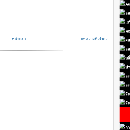
Au
ออ
เส
คอ
หน้าแรก
บทความที่เก่ากว่า
ผส
ออ
บล
ปร
อง
อง
จี
จี
กา