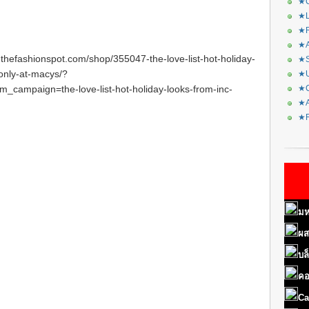
★C
★L
★R
★A
thefashionspot.com/shop/355047-the-love-list-hot-holiday-
★S
-only-at-macys/?
★U
ampaign=the-love-list-hot-holiday-looks-from-inc-
★C
★A
★F
มห
ผส
บล
คอ
Ca