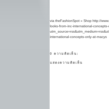
via theFashionSpot » Shop http://www.
looks-from-inc-international-concepts
utm_source=rss&utm_medium=rss&utm_c
international-concepts-only-at-macys
0 ความคิดเห็น:
แสดงความคิดเห็น