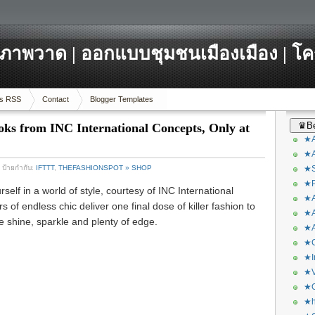
ภาพวาด | ออกแบบชุมชนเมืองเมือง | โ
s RSS
Contact
Blogger Templates
♛Be
oks from INC International Concepts, Only at
★A
★A
/ ป้ายกำกับ:
IFTTT
,
THEFASHIONSPOT » SHOP
★S
★P
elf in a world of style, courtesy of INC International
★A
of endless chic deliver one final dose of killer fashion to
★A
se shine, sparkle and plenty of edge.
★A
★C
★I
★V
★O
★h