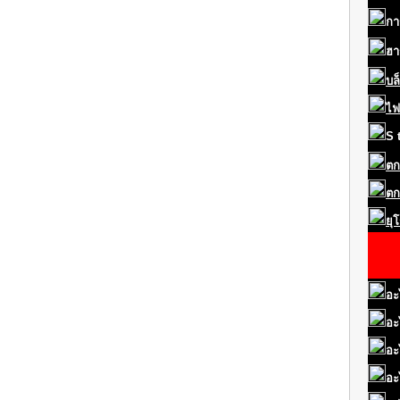
กา
ฮา
บล
ไฟ
S
ตก
ตก
ยุ
อะ
อะ
อะ
อะ