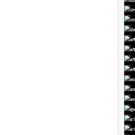
เมื
ปร
ปร
มั
คร
คร
คร
คร
สถ
สถ
สถ
ศู
อา
อา