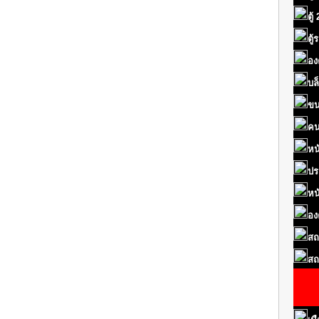
ตู้
ตู
อง
บล
ขน
คน
หน
ปร
หน
อง
สถ
สถ