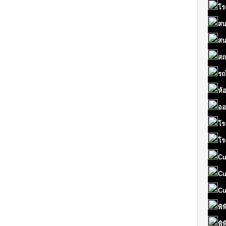
โร
สน
สน
สถ
รถ
ห้
ออ
โร
โร
Cu
Cu
Cu
พิ
พิ