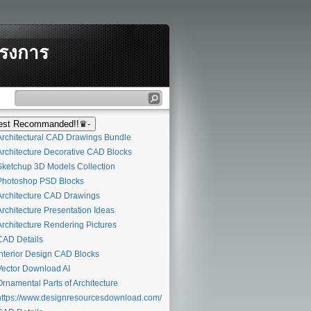
ครงการ
st Recommanded!!♛-
rchitectural CAD Drawings Bundle
rchitecture Decorative CAD Blocks
ketchup 3D Models Collection
hotoshop PSD Blocks
rchitecture CAD Drawings
rchitecture Presentation Ideas
rchitecture Rendering Pictures
AD Details
nterior Design CAD Blocks
ector Download AI
rnamental Parts of Architecture
ttps://www.designresourcesdownload.com/