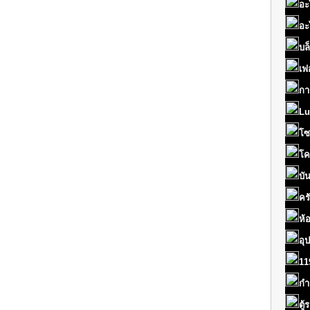
อะ
อะ
บล
เฟ
กา
Lu
โซ
โค
บั
คร
ห้
อุ
11
กำ
ตู