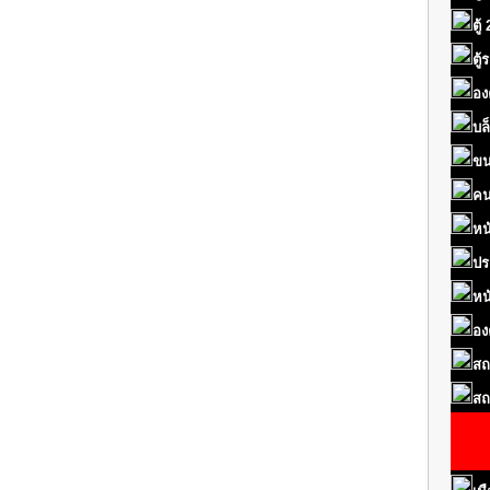
ตู้
ตู
อง
บล
ขน
คน
หน
ปร
หน
อง
สถ
สถ