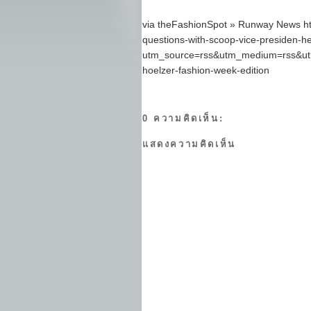
via theFashionSpot » Runway News h
questions-with-scoop-vice-presiden-he
utm_source=rss&utm_medium=rss&utm_
hoelzer-fashion-week-edition
0 ความคิดเห็น:
แสดงความคิดเห็น