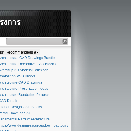
ครงการ
st Recommanded!!♛-
rchitectural CAD Drawings Bundle
rchitecture Decorative CAD Blocks
ketchup 3D Models Collection
hotoshop PSD Blocks
rchitecture CAD Drawings
rchitecture Presentation Ideas
rchitecture Rendering Pictures
AD Details
nterior Design CAD Blocks
ector Download AI
rnamental Parts of Architecture
ttps://www.designresourcesdownload.com/