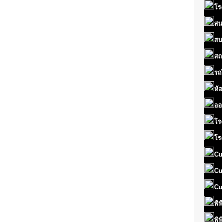
โร
สน
สน
สถ
รถ
ห้
ออ
โร
โร
Cu
Cu
Cu
พิ
พิ