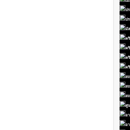
เมื
ปร
ปร
มั
คร
คร
คร
คร
สถ
สถ
สถ
ศู
อา
อา