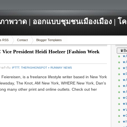
ภาพวาด | ออกแบบชุมชนเมืองเมือง | โ
s RSS
Contact
Blogger Templates
♛Be
Vice President Heidi Hoelzer [Fashion Week
★A
★A
ป้ายกำกับ:
IFTTT
,
THEFASHIONSPOT » RUNWAY NEWS
★S
★P
Feiereisen, is a freelance lifestyle writer based in New York
★A
n Newsday, The Knot, AM New York, WHERE New York, Dan's
★A
 many other print and online outlets. Check out her
★A
★C
★I
★V
★O
★h