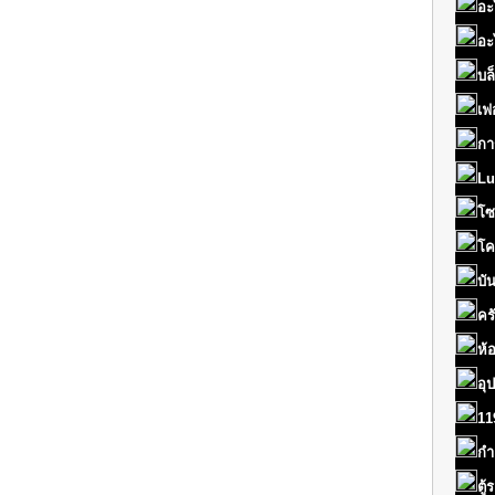
อะ
อะ
บล
เฟ
กา
Lu
โซ
โค
บั
คร
ห้
อุ
11
กำ
ตู