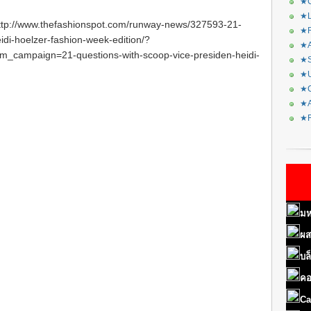
★C
★L
ttp://www.thefashionspot.com/runway-news/327593-21-
★R
idi-hoelzer-fashion-week-edition/?
★A
campaign=21-questions-with-scoop-vice-presiden-heidi-
★S
★U
★C
★A
★F
มห
ผส
บล
คอ
Ca