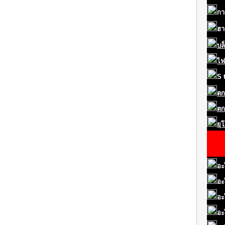
กา
ฮา
บล
ไฟ
S
ตก
ตก
ยุ
อะ
อะ
อะ
อะ