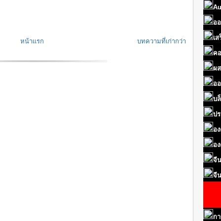
Au
ออ
เส
หน้าแรก
บทความที่เก่ากว่า
คอ
ผส
ออ
บล
ปร
อง
อง
จี
จี
กา