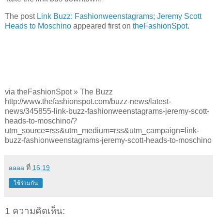
The post
Link Buzz: Fashionweenstagrams; Jeremy Scott
Heads to Moschino
appeared first on
theFashionSpot
.
via theFashionSpot » The Buzz
http://www.thefashionspot.com/buzz-news/latest-
news/345855-link-buzz-fashionweenstagrams-jeremy-scott-
heads-to-moschino/?
utm_source=rss&utm_medium=rss&utm_campaign=link-
buzz-fashionweenstagrams-jeremy-scott-heads-to-moschino
aaaa
ที่
16:19
ใช้ร่วมกัน
1 ความคิดเห็น: