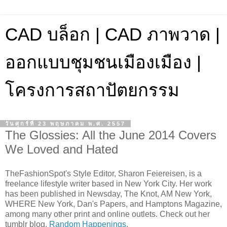
CAD บล็อก | CAD ภาพวาด |
ออกแบบชุมชนเมืองเมือง |
โครงการสถาปัตยกรรม
วันศุกร์ที่ 23 พฤษภาคม พ.ศ. 2557
The Glossies: All the June 2014 Covers
We Loved and Hated
TheFashionSpot's Style Editor, Sharon Feiereisen, is a
freelance lifestyle writer based in New York City. Her work
has been published in Newsday, The Knot, AM New York,
WHERE New York, Dan's Papers, and Hamptons Magazine,
among many other print and online outlets. Check out her
tumblr blog,
Random Happenings
.