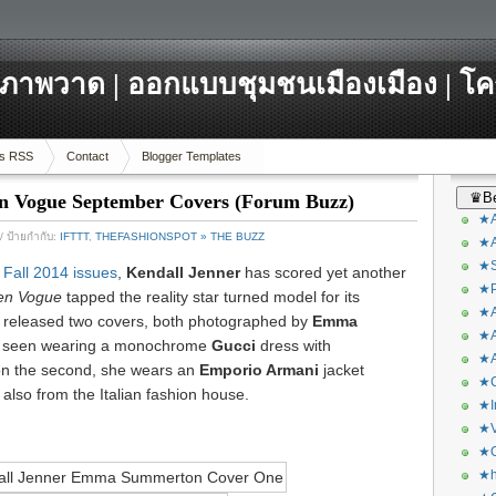
ภาพวาด | ออกแบบชุมชนเมืองเมือง | โ
s RSS
Contact
Blogger Templates
♛Be
n Vogue September Covers (Forum Buzz)
★A
/ ป้ายกำกับ:
IFTTT
,
THEFASHIONSPOT » THE BUZZ
★A
★S
s Fall 2014 issues
,
Kendall Jenner
has scored yet another
★P
en Vogue
tapped the reality star turned model for its
★A
released two covers, both photographed by
Emma
★A
is seen wearing a monochrome
Gucci
dress with
★A
 on the second, she wears an
Emporio Armani
jacket
★C
also from the Italian fashion house.
★I
★V
★O
★h