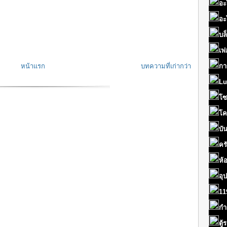
อะ
อะ
บล
เฟ
หน้าแรก
บทความที่เก่ากว่า
กา
Lu
โซ
โค
บั
คร
ห้
อุ
11
กำ
ตู