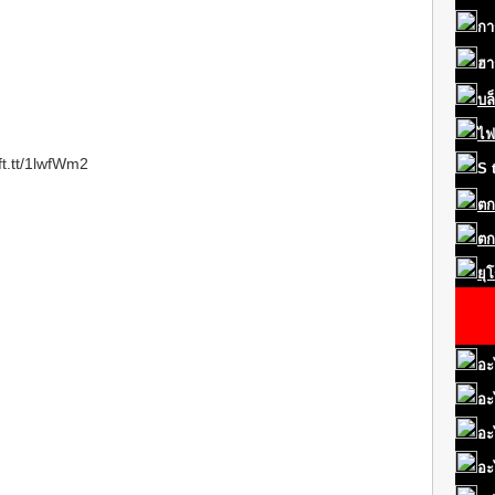
กา
ฮา
บล
ไฟ
ft.tt/1lwfWm2
S
ตก
ตก
ยุ
อะ
อะ
อะ
อะ