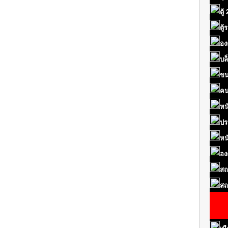
ตู้
ตู
อง
บล
ขน
คน
หน
ปร
หน
อง
สถ
สถ