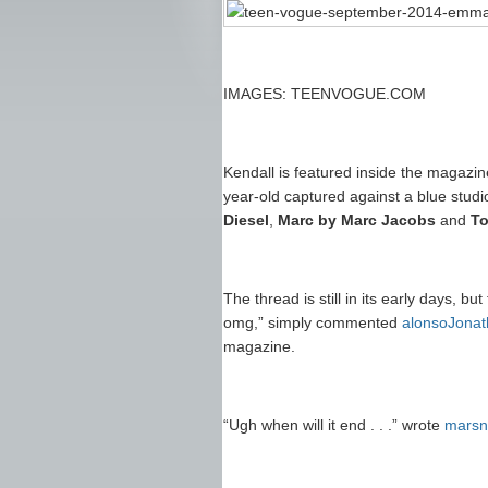
IMAGES: TEENVOGUE.COM
Kendall is featured inside the magazin
year-old captured against a blue stud
Diesel
,
Marc by Marc Jacobs
and
To
The thread is still in its early days, 
omg,” simply commented
alonsoJona
magazine.
“Ugh when will it end . . .” wrote
marsn