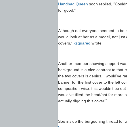
Handbag Queen
soon replied, “Couldn
for good.”
Although not everyone seemed to be ne
would look at her as a model, not just
covers,”
xsquared
wrote.
Another member showing support wa
background is a nice contrast to that r
the two covers is genius. I would’ve ra
banner for the first cover to the left co
composition-wise: this wouldn’t be out
would’ve tilted the head/hat for more st
actually digging this cover!”
See inside the burgeoning thread for 