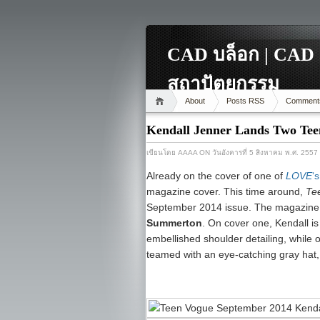
CAD บล็อก | CAD 
สถาปัตยกรรม
About
Posts RSS
Comment
Kendall Jenner Lands Two Tee
เขียนโดย
AAAA
ON วันอังคารที่ 5 สิงหาคม พ.ศ. 2557
Already on the cover of one of
LOVE
‘
magazine cover. This time around,
Te
September 2014 issue. The magazine 
Summerton
. On cover one, Kendall 
embellished shoulder detailing, while
teamed with an eye-catching gray hat, 