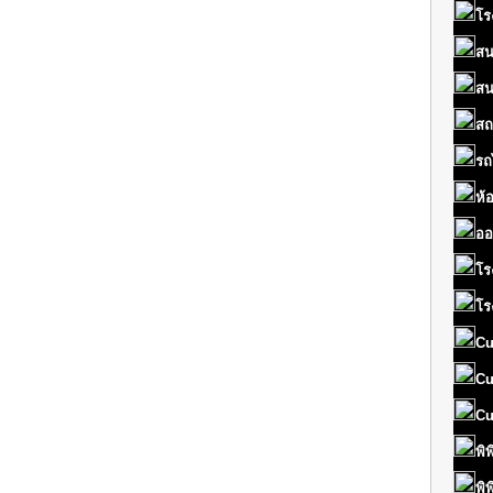
โร
สน
สน
สถ
รถ
ห้
ออ
โร
โร
Cu
Cu
Cu
พิ
พิ