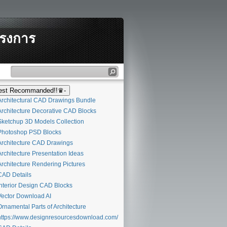
ครงการ
st Recommanded!!♛-
rchitectural CAD Drawings Bundle
rchitecture Decorative CAD Blocks
ketchup 3D Models Collection
hotoshop PSD Blocks
rchitecture CAD Drawings
rchitecture Presentation Ideas
rchitecture Rendering Pictures
AD Details
nterior Design CAD Blocks
ector Download AI
rnamental Parts of Architecture
ttps://www.designresourcesdownload.com/