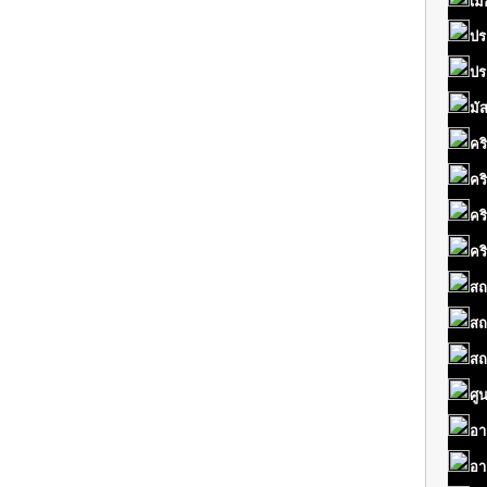
เมื
ปร
ปร
มั
คร
คร
คร
คร
สถ
สถ
สถ
ศู
อา
อา