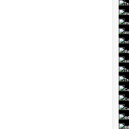
โร
สน
สน
สถ
รถ
ห้
ออ
โร
โร
Cu
Cu
Cu
พิ
พิ