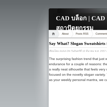
CAD บล็อก | CAD 
สถาปัตยกรรม
About
Posts RSS
Comment
Say What? Slogan Sweatshirts 
เขียนโดย
AAAA
ON วันจันทร์ที่ 10 มีนาคม พ.ศ. 2557
The surprising fashion trend that just 
endurance for a couple of reasons: the
a really neat silhouette that feels very
focused on the novelty slogan variety. 
as your weekly personal mantra, we c