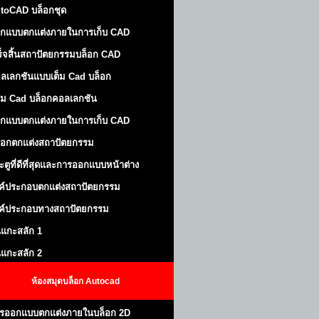
toCAD บล็อกชุด
กแบบตกแต่งภายในการเก็บ CAD
ร็จสิ้นสถาปัตยกรรมบล็อก CAD
ลเลกชันแบบเต็ม Cad บล็อก
ม Cad บล็อกคอลเลกชัน
กแบบตกแต่งภายในการเก็บ CAD
็อกตกแต่งสถาปัตยกรรม
ะตูที่ดีที่สุดและการออกแบบหน้าต่าง
ค์ประกอบตกแต่งสถาปัตยกรรม
ค์ประกอบทางสถาปัตยกรรม
นแกะสลัก 1
นแกะสลัก 2
ห้องสมุดบล็อก Autocad
รออกแบบตกแต่งภายในบล็อก 2D