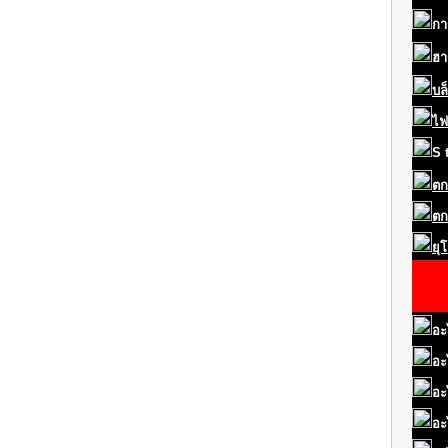
กา
ฮา
บล
ไฟ
S
ตก
ตก
ยุ
อะ
อะ
อะ
อะ