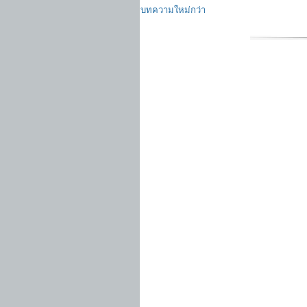
บทความใหม่กว่า