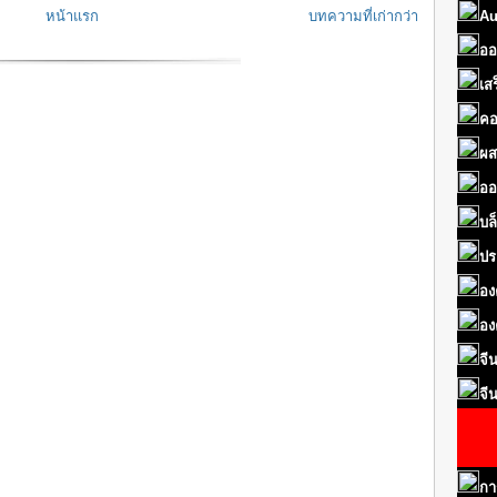
หน้าแรก
บทความที่เก่ากว่า
Au
ออ
เส
คอ
ผส
ออ
บล
ปร
อง
อง
จี
จี
กา