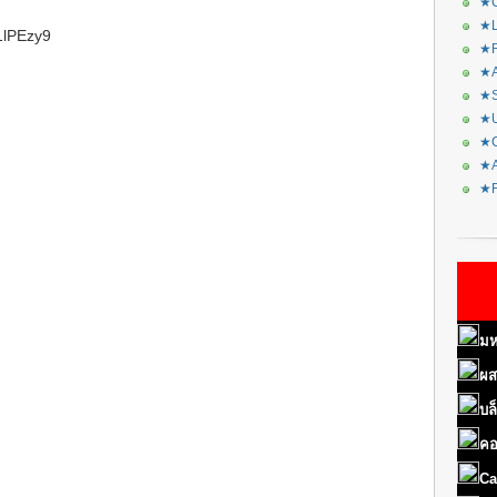
★C
★L
/1lPEzy9
★R
★A
★S
★U
★C
★A
★F
มห
ผส
บล
คอ
Ca