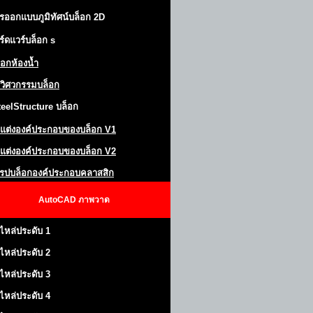
รออกแบบภูมิทัศน์
บล็อก 2D
ร์ดแวร์บล็อก
s
็อกห้องน้ำ
วิศวกรรมบล็อก
teel
S
tructure
บล็อก
แต่งองค์ประกอบของบล็อก
V1
แต่งองค์ประกอบของบล็อก V2
โรปบล็อกองค์ประกอบคลาสสิก
AutoCAD
ภาพวาด
ไหล่ประดับ 1
ไหล่ประดับ 2
ไหล่ประดับ 3
ไหล่ประดับ 4