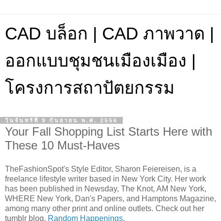
CAD บล็อก | CAD ภาพวาด |
ออกแบบชุมชนเมืองเมือง |
โครงการสถาปัตยกรรม
วันจันทร์ที่ 9 กันยายน พ.ศ. 2556
Your Fall Shopping List Starts Here with
These 10 Must-Haves
TheFashionSpot's Style Editor, Sharon Feiereisen, is a
freelance lifestyle writer based in New York City. Her work
has been published in Newsday, The Knot, AM New York,
WHERE New York, Dan's Papers, and Hamptons Magazine,
among many other print and online outlets. Check out her
tumblr blog,
Random Happenings
.