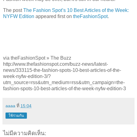
The post
The Fashion Spot’s 10 Best Articles of the Week:
NYFW Edition
appeared first on
theFashionSpot
.
via theFashionSpot » The Buzz
http://www.thefashionspot.com/buzz-news/latest-
news/333115-the-fashion-spots-10-best-articles-of-the-
week-nyfw-edition-3/?
utm_source=rss&utm_medium=rss&utm_campaign=the-
fashion-spots-10-best-articles-of-the-week-nyfw-edition-3
aaaa
ที่
15:04
ใช้ร่วมกัน
ไม่มีความคิดเห็น: