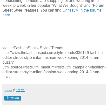
trendsetting members are shopping for and wearing from
week to week in her popular "What We Bought" and "Forum
Street Style" features. You can find
ChrissyM in the forums
here
.
via theFashionSpot » Style / Trends
http://www.thefashionspot.com/style-trends/336149-fashion-
editor-street-style-milan-fashion-week-spring-2014-forum-
buzz/?
utm_source=rss&utm_medium=rss&utm_campaign=fashion-
editor-street-style-milan-fashion-week-spring-2014-forum-
buzz
aaaa
ที่
12:21
ใช้ร่วมกัน